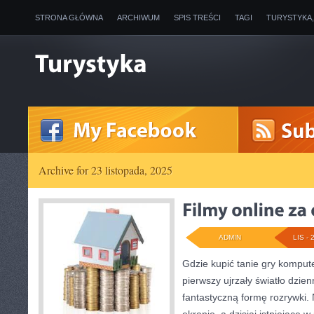
STRONA GŁÓWNA
ARCHIWUM
SPIS TREŚCI
TAGI
TURYSTYKA
Archive for 23 listopada, 2025
ADMIN
LIS - 
Gdzie kupić tanie gry kompu
pierwszy ujrzały światło dzienn
fantastyczną formę rozrywki