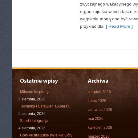
zwyczajnego wakacyjnego wyj
organizuje się w nich także r
wątpienia mogą one być rewe
przykład dla
[ Read More ]
Miłosne Inspiracje
sierpień 2026
6 sierpnia, 2026
lipiec 2026
Technika i Ustawienia Aparatu
czerwiec 2026
5 sierpnia, 2026
maj 2026
Sport i Integracja
kwiecień 2026
4 sierpnia, 2026
Góry Australijskie (Wielkie Góry
marzec 2026