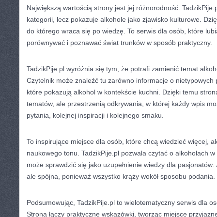
Największą wartością strony jest jej różnorodność. TadzikPije.
kategorii, lecz pokazuje alkohole jako zjawisko kulturowe. Dz
do którego wraca się po wiedzę. To serwis dla osób, które lub
porównywać i poznawać świat trunków w sposób praktyczny.
TadzikPije.pl wyróżnia się tym, że potrafi zamienić temat alk
Czytelnik może znaleźć tu zarówno informacje o nietypowych po
które pokazują alkohol w kontekście kuchni. Dzięki temu strona
tematów, ale przestrzenią odkrywania, w której każdy wpis m
pytania, kolejnej inspiracji i kolejnego smaku.
To inspirujące miejsce dla osób, które chcą wiedzieć więcej, a
naukowego tonu. TadzikPije.pl pozwala czytać o alkoholach w
może sprawdzić się jako uzupełnienie wiedzy dla pasjonatów. 
ale spójna, ponieważ wszystko krąży wokół sposobu podania.
Podsumowując, TadzikPije.pl to wielotematyczny serwis dla o
Strona łączy praktyczne wskazówki, tworząc miejsce przyjazn