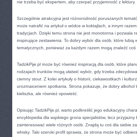
nie trzeba być ekspertem, aby czerpać przyjemność z lektury.
Szczególnie atrakcyjna jest różnorodność poruszanych temató
może natrafić na artykuł o wódce w koktajlach, a innym razem
tradycjach. Dzięki temu strona nie jest monotonna i pozwala 
inspirujące zestawienia. To dobry wybór dla osób, które lubią
tematycznych, ponieważ za każdym razem mogą znaleźć coś 
TadzikPije.pl może być również inspiracją dla osób, które plan
rodzajach trunków mogą ułatwić wybór, gdy trzeba zdecydować,
ciemny stout. Z kolei artykuły o historii, ciekawostkach i kultur
urozmaiceniem spotkania. Strona pokazuje, że dobry alkohol t
kieliszka, ale również opowieść.
Opisując TadzikPije.pl, warto podkreślić jego edukacyjny chara
encyklopedia dla wąskiego grona specjalistów, lecz przyjazny 
zainteresować wiele różnych osób. Znajdą tu coś dla siebie 
whisky. Taki szeroki profil sprawia, że strona może być odbier