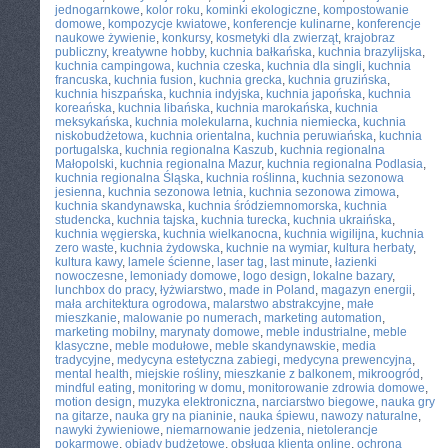
jednogarnkowe
,
kolor roku
,
kominki ekologiczne
,
kompostowanie
domowe
,
kompozycje kwiatowe
,
konferencje kulinarne
,
konferencje
naukowe żywienie
,
konkursy
,
kosmetyki dla zwierząt
,
krajobraz
publiczny
,
kreatywne hobby
,
kuchnia bałkańska
,
kuchnia brazylijska
,
kuchnia campingowa
,
kuchnia czeska
,
kuchnia dla singli
,
kuchnia
francuska
,
kuchnia fusion
,
kuchnia grecka
,
kuchnia gruzińska
,
kuchnia hiszpańska
,
kuchnia indyjska
,
kuchnia japońska
,
kuchnia
koreańska
,
kuchnia libańska
,
kuchnia marokańska
,
kuchnia
meksykańska
,
kuchnia molekularna
,
kuchnia niemiecka
,
kuchnia
niskobudżetowa
,
kuchnia orientalna
,
kuchnia peruwiańska
,
kuchnia
portugalska
,
kuchnia regionalna Kaszub
,
kuchnia regionalna
Małopolski
,
kuchnia regionalna Mazur
,
kuchnia regionalna Podlasia
,
kuchnia regionalna Śląska
,
kuchnia roślinna
,
kuchnia sezonowa
jesienna
,
kuchnia sezonowa letnia
,
kuchnia sezonowa zimowa
,
kuchnia skandynawska
,
kuchnia śródziemnomorska
,
kuchnia
studencka
,
kuchnia tajska
,
kuchnia turecka
,
kuchnia ukraińska
,
kuchnia węgierska
,
kuchnia wielkanocna
,
kuchnia wigilijna
,
kuchnia
zero waste
,
kuchnia żydowska
,
kuchnie na wymiar
,
kultura herbaty
,
kultura kawy
,
lamele ścienne
,
laser tag
,
last minute
,
łazienki
nowoczesne
,
lemoniady domowe
,
logo design
,
lokalne bazary
,
lunchbox do pracy
,
łyżwiarstwo
,
made in Poland
,
magazyn energii
,
mała architektura ogrodowa
,
malarstwo abstrakcyjne
,
małe
mieszkanie
,
malowanie po numerach
,
marketing automation
,
marketing mobilny
,
marynaty domowe
,
meble industrialne
,
meble
klasyczne
,
meble modułowe
,
meble skandynawskie
,
media
tradycyjne
,
medycyna estetyczna zabiegi
,
medycyna prewencyjna
,
mental health
,
miejskie rośliny
,
mieszkanie z balkonem
,
mikroogród
,
mindful eating
,
monitoring w domu
,
monitorowanie zdrowia domowe
,
motion design
,
muzyka elektroniczna
,
narciarstwo biegowe
,
nauka gry
na gitarze
,
nauka gry na pianinie
,
nauka śpiewu
,
nawozy naturalne
,
nawyki żywieniowe
,
niemarnowanie jedzenia
,
nietolerancje
pokarmowe
,
obiady budżetowe
,
obsługa klienta online
,
ochrona