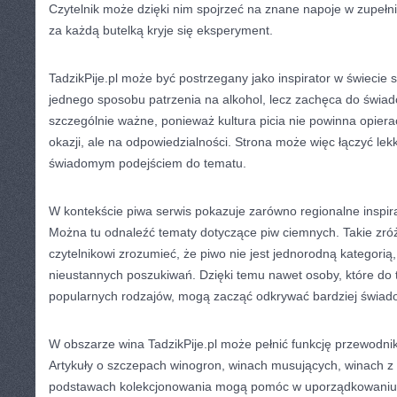
Czytelnik może dzięki nim spojrzeć na znane napoje w zupełni
za każdą butelką kryje się eksperyment.
TadzikPije.pl może być postrzegany jako inspirator w świecie
jednego sposobu patrzenia na alkohol, lecz zachęca do świa
szczególnie ważne, ponieważ kultura picia nie powinna opierać
okazji, ale na odpowiedzialności. Strona może więc łączyć lekk
świadomym podejściem do tematu.
W kontekście piwa serwis pokazuje zarówno regionalne inspirac
Można tu odnaleźć tematy dotyczące piw ciemnych. Takie zr
czytelnikowi zrozumieć, że piwo nie jest jednorodną kategorią
nieustannych poszukiwań. Dzięki temu nawet osoby, które do te
popularnych rodzajów, mogą zacząć odkrywać bardziej świad
W obszarze wina TadzikPije.pl może pełnić funkcję przewodni
Artykuły o szczepach winogron, winach musujących, winach z
podstawach kolekcjonowania mogą pomóc w uporządkowaniu 