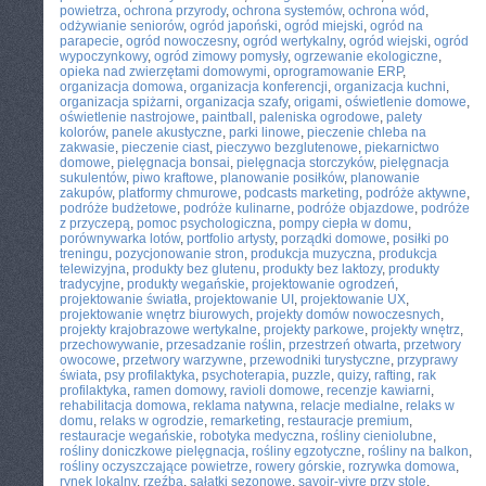
powietrza
,
ochrona przyrody
,
ochrona systemów
,
ochrona wód
,
odżywianie seniorów
,
ogród japoński
,
ogród miejski
,
ogród na
parapecie
,
ogród nowoczesny
,
ogród wertykalny
,
ogród wiejski
,
ogród
wypoczynkowy
,
ogród zimowy pomysły
,
ogrzewanie ekologiczne
,
opieka nad zwierzętami domowymi
,
oprogramowanie ERP
,
organizacja domowa
,
organizacja konferencji
,
organizacja kuchni
,
organizacja spiżarni
,
organizacja szafy
,
origami
,
oświetlenie domowe
,
oświetlenie nastrojowe
,
paintball
,
paleniska ogrodowe
,
palety
kolorów
,
panele akustyczne
,
parki linowe
,
pieczenie chleba na
zakwasie
,
pieczenie ciast
,
pieczywo bezglutenowe
,
piekarnictwo
domowe
,
pielęgnacja bonsai
,
pielęgnacja storczyków
,
pielęgnacja
sukulentów
,
piwo kraftowe
,
planowanie posiłków
,
planowanie
zakupów
,
platformy chmurowe
,
podcasts marketing
,
podróże aktywne
,
podróże budżetowe
,
podróże kulinarne
,
podróże objazdowe
,
podróże
z przyczepą
,
pomoc psychologiczna
,
pompy ciepła w domu
,
porównywarka lotów
,
portfolio artysty
,
porządki domowe
,
posiłki po
treningu
,
pozycjonowanie stron
,
produkcja muzyczna
,
produkcja
telewizyjna
,
produkty bez glutenu
,
produkty bez laktozy
,
produkty
tradycyjne
,
produkty wegańskie
,
projektowanie ogrodzeń
,
projektowanie światła
,
projektowanie UI
,
projektowanie UX
,
projektowanie wnętrz biurowych
,
projekty domów nowoczesnych
,
projekty krajobrazowe wertykalne
,
projekty parkowe
,
projekty wnętrz
,
przechowywanie
,
przesadzanie roślin
,
przestrzeń otwarta
,
przetwory
owocowe
,
przetwory warzywne
,
przewodniki turystyczne
,
przyprawy
świata
,
psy profilaktyka
,
psychoterapia
,
puzzle
,
quizy
,
rafting
,
rak
profilaktyka
,
ramen domowy
,
ravioli domowe
,
recenzje kawiarni
,
rehabilitacja domowa
,
reklama natywna
,
relacje medialne
,
relaks w
domu
,
relaks w ogrodzie
,
remarketing
,
restauracje premium
,
restauracje wegańskie
,
robotyka medyczna
,
rośliny cieniolubne
,
rośliny doniczkowe pielęgnacja
,
rośliny egzotyczne
,
rośliny na balkon
,
rośliny oczyszczające powietrze
,
rowery górskie
,
rozrywka domowa
,
rynek lokalny
,
rzeźba
,
sałatki sezonowe
,
savoir-vivre przy stole
,