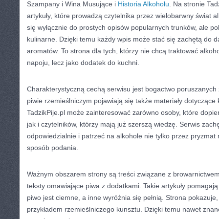
Szampany i Wina Musujące i
Historia Alkoholu
. Na stronie Tad
artykuły, które prowadzą czytelnika przez wielobarwny świat al
się wyłącznie do prostych opisów popularnych trunków, ale p
kulinarne. Dzięki temu każdy wpis może stać się zachętą do 
aromatów. To strona dla tych, którzy nie chcą traktować alkoh
napoju, lecz jako dodatek do kuchni.
Charakterystyczną cechą serwisu jest bogactwo poruszanych 
piwie rzemieślniczym pojawiają się także materiały dotyczące k
TadzikPije.pl może zainteresować zarówno osoby, które dopier
jak i czytelników, którzy mają już szerszą wiedzę. Serwis za
odpowiedzialnie i patrzeć na alkohole nie tylko przez pryzmat 
sposób podania.
Ważnym obszarem strony są treści związane z browarnictwem.
teksty omawiające piwa z dodatkami. Takie artykuły pomagają
piwo jest ciemne, a inne wyróżnia się pełnią. Strona pokazuje
przykładem rzemieślniczego kunsztu. Dzięki temu nawet znan