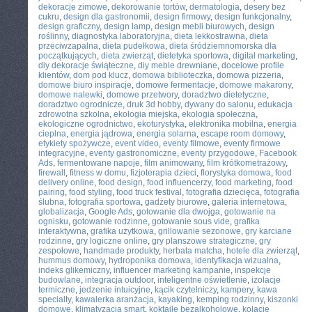
dekoracje zimowe
,
dekorowanie tortów
,
dermatologia
,
desery bez
cukru
,
design dla gastronomii
,
design firmowy
,
design funkcjonalny
,
design graficzny
,
design lamp
,
design mebli biurowych
,
design
roślinny
,
diagnostyka laboratoryjna
,
dieta lekkostrawna
,
dieta
przeciwzapalna
,
dieta pudełkowa
,
dieta śródziemnomorska dla
początkujących
,
dieta zwierząt
,
dietetyka sportowa
,
digital marketing
,
diy dekoracje świąteczne
,
diy meble drewniane
,
docelowe profile
klientów
,
dom pod klucz
,
domowa biblioteczka
,
domowa pizzeria
,
domowe biuro inspiracje
,
domowe fermentacje
,
domowe makarony
,
domowe nalewki
,
domowe przetwory
,
doradztwo dietetyczne
,
doradztwo ogrodnicze
,
druk 3d hobby
,
dywany do salonu
,
edukacja
zdrowotna szkolna
,
ekologia miejska
,
ekologia społeczna
,
ekologiczne ogrodnictwo
,
ekoturystyka
,
elektronika mobilna
,
energia
cieplna
,
energia jądrowa
,
energia solarna
,
escape room domowy
,
etykiety spożywcze
,
event video
,
eventy filmowe
,
eventy firmowe
integracyjne
,
eventy gastronomiczne
,
eventy przygodowe
,
Facebook
Ads
,
fermentowane napoje
,
film animowany
,
film krótkometrażowy
,
firewall
,
fitness w domu
,
fizjoterapia dzieci
,
florystyka domowa
,
food
delivery online
,
food design
,
food influencerzy
,
food marketing
,
food
pairing
,
food styling
,
food truck festival
,
fotografia dziecięca
,
fotografia
ślubna
,
fotografia sportowa
,
gadżety biurowe
,
galeria internetowa
,
globalizacja
,
Google Ads
,
gotowanie dla dwojga
,
gotowanie na
ognisku
,
gotowanie rodzinne
,
gotowanie sous vide
,
grafika
interaktywna
,
grafika użytkowa
,
grillowanie sezonowe
,
gry karciane
rodzinne
,
gry logiczne online
,
gry planszowe strategiczne
,
gry
zespołowe
,
handmade produkty
,
herbata matcha
,
hotele dla zwierząt
,
hummus domowy
,
hydroponika domowa
,
identyfikacja wizualna
,
indeks glikemiczny
,
influencer marketing kampanie
,
inspekcje
budowlane
,
integracja outdoor
,
inteligentne oświetlenie
,
izolacje
termiczne
,
jedzenie intuicyjne
,
kącik czytelniczy
,
kampery
,
kawa
specialty
,
kawalerka aranżacja
,
kayaking
,
kemping rodzinny
,
kiszonki
domowe
,
klimatyzacja smart
,
koktajle bezalkoholowe
,
kolacje