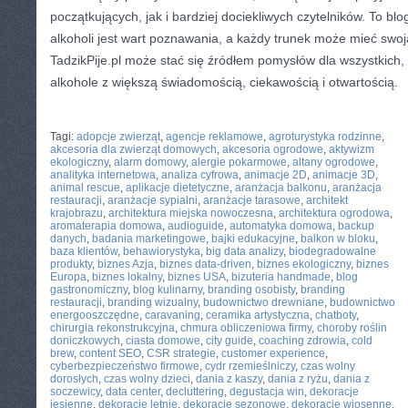
początkujących, jak i bardziej dociekliwych czytelników. To blo
alkoholi jest wart poznawania, a każdy trunek może mieć swo
TadzikPije.pl może stać się źródłem pomysłów dla wszystkich,
alkohole z większą świadomością, ciekawością i otwartością.
CATEGORIES:
TURYSTYKA, PODRÓŻE
Tagi:
adopcje zwierząt
,
agencje reklamowe
,
agroturystyka rodzinne
,
akcesoria dla zwierząt domowych
,
akcesoria ogrodowe
,
aktywizm
ekologiczny
,
alarm domowy
,
alergie pokarmowe
,
altany ogrodowe
,
analityka internetowa
,
analiza cyfrowa
,
animacje 2D
,
animacje 3D
,
animal rescue
,
aplikacje dietetyczne
,
aranżacja balkonu
,
aranżacja
restauracji
,
aranżacje sypialni
,
aranżacje tarasowe
,
architekt
krajobrazu
,
architektura miejska nowoczesna
,
architektura ogrodowa
,
aromaterapia domowa
,
audioguide
,
automatyka domowa
,
backup
danych
,
badania marketingowe
,
bajki edukacyjne
,
balkon w bloku
,
baza klientów
,
behawiorystyka
,
big data analizy
,
biodegradowalne
produkty
,
biznes Azja
,
biznes data-driven
,
biznes ekologiczny
,
biznes
Europa
,
biznes lokalny
,
biznes USA
,
bizuteria handmade
,
blog
gastronomiczny
,
blog kulinarny
,
branding osobisty
,
branding
restauracji
,
branding wizualny
,
budownictwo drewniane
,
budownictwo
energooszczędne
,
caravaning
,
ceramika artystyczna
,
chatboty
,
chirurgia rekonstrukcyjna
,
chmura obliczeniowa firmy
,
choroby roślin
doniczkowych
,
ciasta domowe
,
city guide
,
coaching zdrowia
,
cold
brew
,
content SEO
,
CSR strategie
,
customer experience
,
cyberbezpieczeństwo firmowe
,
cydr rzemieślniczy
,
czas wolny
dorosłych
,
czas wolny dzieci
,
dania z kaszy
,
dania z ryżu
,
dania z
soczewicy
,
data center
,
decluttering
,
degustacja win
,
dekoracje
jesienne
,
dekoracje letnie
,
dekoracje sezonowe
,
dekoracje wiosenne
,