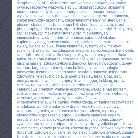
scrapbooking
,
SEO techniczne
,
serowarstwo domowe
,
sezonowe
owoce
,
sezonowe warzywa
,
sieć 5G
,
skład produktów
,
składanie
modeli
,
smart budynki
,
smart energia
,
smart transport
,
śniadania
wysokobiałkowe
,
sosy domowe
,
spacer w lesie
,
spiżarnia domowa
,
sprzęt medyczny przenośny
,
sprzęt telekonferencyjny
,
sterowanie
głosem
,
strategia marki
,
strategia PR
,
street food azjatycki
,
street
photography
,
strefa relaksu
,
styl art deco
,
styl coastal
,
styl eklektyczny
,
styl japandi
,
styl maksymalistyczny
,
styl mid-century
,
styl
minimalistyczny
,
styl modern farmhouse
,
superfood lokalne
,
suplementy diety
,
surowce naturalne
,
survival
,
sushi w domu
,
suszone
kwiaty
,
świece sojowe
,
święta kulinarne
,
systemy dokumentów
,
systemy IT
,
systemy nawadniające
,
systemy zabezpieczeń domowych
,
szkodniki roślin
,
szkoła filmowa projekty
,
szkoła muzyczna
,
szkoła
tańca
,
szkolenia kulinarne
,
szkolenie psów
,
sztuka gotowania
,
sztuka
uliczna murale
,
sztuka użytkowa domowa
,
taniec nowoczesny
,
tapety
ścienne
,
targi śniadaniowe
,
team building event
,
technologia
medyczna
,
technologie smart home
,
tekstylia domowe
,
teleporady
zdrowotne
,
telepsychologia
,
tempeh przepisy
,
terapia par
,
testy
medyczne domowe
,
tofu przepisy
,
travel blogger
,
trekking
,
uprawa
kiełków
,
uprawa mikroliści
,
user experience online
,
usługi
cateringowe premium
,
wakacje egzotyczne
,
wakacje nad morzem
,
wakacje premium
,
wakacje w górach
,
wakacje w Polsce
,
webdesign
,
wernisaż
,
weterynaria egzotyczna
,
wideofilmowanie
,
wideokonferencje
,
wine pairing
,
wirtualizacja
,
wirtualna rzeczywistość
w edukacji
,
work-life balance w domu
,
workshop survivalowy
,
wspinaczka górska
,
współpraca międzynarodowa
,
wypoczynek
ekologiczny
,
wyposażenie ogrodu
,
wystawa malarska
,
yoga w
ogrodzie
,
zakupy spożywcze online
,
zapachy do domu
,
zapasy
żywności
,
zarządzanie odpadami
,
zasłony i firany
,
zdjęcia produktowe
e-commerce
,
zdrowe przekąski
,
zdrowie fizyczne
,
zdrowie psychiczne
dorosłych
,
zdrowie publiczne
,
zdrowie skóry
,
zdrowie zwierząt
,
zmiany
klimatyczne
,
zupy krem
,
zwiedzanie z dziećmi
,
zwierzęta egzotyczne
,