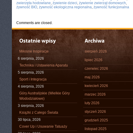
zwierzęta hodowlane
,
żywienie dzieci
,
żywienie zwierząt domowych
,
żywność BIO
,
żywność ekologiczna regionalna
,
żywność funkcjonalna
Comments are closed.
Miłosne Inspiracje
sierpień 2026
6 sierpnia, 2026
lipiec 2026
Technika i Ustawienia Aparatu
czerwiec 2026
5 sierpnia, 2026
maj 2026
Sport i Integracja
kwiecień 2026
4 sierpnia, 2026
Góry Australijskie (Wielkie Góry
marzec 2026
Wododziałowe)
luty 2026
3 sierpnia, 2026
styczeń 2026
Książki z Całego Świata
30 lipca, 2026
grudzień 2025
Cover Up i Usuwanie Tatuaży
listopad 2025