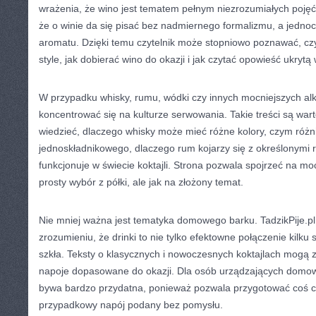
wrażenia, że wino jest tematem pełnym niezrozumiałych poję
że o winie da się pisać bez nadmiernego formalizmu, a jedno
aromatu. Dzięki temu czytelnik może stopniowo poznawać, cz
style, jak dobierać wino do okazji i jak czytać opowieść ukrytą 
W przypadku whisky, rumu, wódki czy innych mocniejszych al
koncentrować się na kulturze serwowania. Takie treści są war
wiedzieć, dlaczego whisky może mieć różne kolory, czym różni
jednoskładnikowego, dlaczego rum kojarzy się z określonymi 
funkcjonuje w świecie koktajli. Strona pozwala spojrzeć na moc
prosty wybór z półki, ale jak na złożony temat.
Nie mniej ważna jest tematyka domowego barku. TadzikPije.
zrozumieniu, że drinki to nie tylko efektowne połączenie kilku 
szkła. Teksty o klasycznych i nowoczesnych koktajlach mogą 
napoje dopasowane do okazji. Dla osób urządzających domow
bywa bardzo przydatna, ponieważ pozwala przygotować coś c
przypadkowy napój podany bez pomysłu.