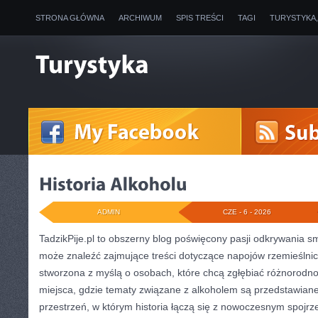
STRONA GŁÓWNA
ARCHIWUM
SPIS TREŚCI
TAGI
TURYSTYKA
ADMIN
CZE - 6 - 2026
TadzikPije.pl to obszerny blog poświęcony pasji odkrywania 
może znaleźć zajmujące treści dotyczące napojów rzemieślnic
stworzona z myślą o osobach, które chcą zgłębiać różnorodn
miejsca, gdzie tematy związane z alkoholem są przedstawian
przestrzeń, w którym historia łączą się z nowoczesnym spojrz