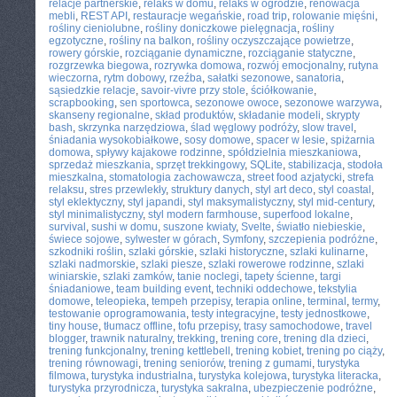
relacje partnerskie
,
relaks w domu
,
relaks w ogrodzie
,
renowacja
mebli
,
REST API
,
restauracje wegańskie
,
road trip
,
rolowanie mięśni
,
rośliny cieniolubne
,
rośliny doniczkowe pielęgnacja
,
rośliny
egzotyczne
,
rośliny na balkon
,
rośliny oczyszczające powietrze
,
rowery górskie
,
rozciąganie dynamiczne
,
rozciąganie statyczne
,
rozgrzewka biegowa
,
rozrywka domowa
,
rozwój emocjonalny
,
rutyna
wieczorna
,
rytm dobowy
,
rzeźba
,
sałatki sezonowe
,
sanatoria
,
sąsiedzkie relacje
,
savoir-vivre przy stole
,
ściółkowanie
,
scrapbooking
,
sen sportowca
,
sezonowe owoce
,
sezonowe warzywa
,
skanseny regionalne
,
skład produktów
,
składanie modeli
,
skrypty
bash
,
skrzynka narzędziowa
,
ślad węglowy podróży
,
slow travel
,
śniadania wysokobiałkowe
,
sosy domowe
,
spacer w lesie
,
spiżarnia
domowa
,
spływy kajakowe rodzinne
,
spółdzielnia mieszkaniowa
,
sprzedaż mieszkania
,
sprzęt trekkingowy
,
SQLite
,
stabilizacja
,
stodoła
mieszkalna
,
stomatologia zachowawcza
,
street food azjatycki
,
strefa
relaksu
,
stres przewlekły
,
struktury danych
,
styl art deco
,
styl coastal
,
styl eklektyczny
,
styl japandi
,
styl maksymalistyczny
,
styl mid-century
,
styl minimalistyczny
,
styl modern farmhouse
,
superfood lokalne
,
survival
,
sushi w domu
,
suszone kwiaty
,
Svelte
,
światło niebieskie
,
świece sojowe
,
sylwester w górach
,
Symfony
,
szczepienia podróżne
,
szkodniki roślin
,
szlaki górskie
,
szlaki historyczne
,
szlaki kulinarne
,
szlaki nadmorskie
,
szlaki piesze
,
szlaki rowerowe rodzinne
,
szlaki
winiarskie
,
szlaki zamków
,
tanie noclegi
,
tapety ścienne
,
targi
śniadaniowe
,
team building event
,
techniki oddechowe
,
tekstylia
domowe
,
teleopieka
,
tempeh przepisy
,
terapia online
,
terminal
,
termy
,
testowanie oprogramowania
,
testy integracyjne
,
testy jednostkowe
,
tiny house
,
tłumacz offline
,
tofu przepisy
,
trasy samochodowe
,
travel
blogger
,
trawnik naturalny
,
trekking
,
trening core
,
trening dla dzieci
,
trening funkcjonalny
,
trening kettlebell
,
trening kobiet
,
trening po ciąży
,
trening równowagi
,
trening seniorów
,
trening z gumami
,
turystyka
filmowa
,
turystyka industrialna
,
turystyka kolejowa
,
turystyka literacka
,
turystyka przyrodnicza
,
turystyka sakralna
,
ubezpieczenie podróżne
,