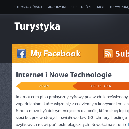
STRONA GŁÓWNA
ARCHIWUM
SPIS TREŚCI
TAGI
TURYSTYKA
ADMIN
CZE - 17 - 2026
Internat.com.pl to praktyczny cyfrowy przewodnik poświęcony 
zagadnieniom, które wiążą się z codziennym korzystaniem z s
Strona może być dobrym miejscem dla osób, które chcą lepiej 
sieci bezprzewodowych, światłowodów, 5G, chmury, hostingu,
użytkowych rozwiązań technologicznych. Nowości na stronie: