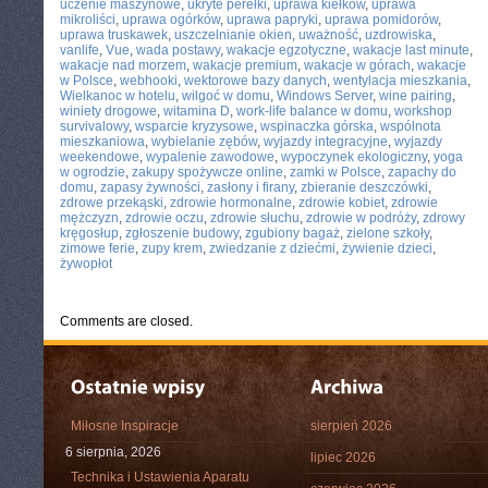
uczenie maszynowe
,
ukryte perełki
,
uprawa kiełków
,
uprawa
mikroliści
,
uprawa ogórków
,
uprawa papryki
,
uprawa pomidorów
,
uprawa truskawek
,
uszczelnianie okien
,
uważność
,
uzdrowiska
,
vanlife
,
Vue
,
wada postawy
,
wakacje egzotyczne
,
wakacje last minute
,
wakacje nad morzem
,
wakacje premium
,
wakacje w górach
,
wakacje
w Polsce
,
webhooki
,
wektorowe bazy danych
,
wentylacja mieszkania
,
Wielkanoc w hotelu
,
wilgoć w domu
,
Windows Server
,
wine pairing
,
winiety drogowe
,
witamina D
,
work-life balance w domu
,
workshop
survivalowy
,
wsparcie kryzysowe
,
wspinaczka górska
,
wspólnota
mieszkaniowa
,
wybielanie zębów
,
wyjazdy integracyjne
,
wyjazdy
weekendowe
,
wypalenie zawodowe
,
wypoczynek ekologiczny
,
yoga
w ogrodzie
,
zakupy spożywcze online
,
zamki w Polsce
,
zapachy do
domu
,
zapasy żywności
,
zasłony i firany
,
zbieranie deszczówki
,
zdrowe przekąski
,
zdrowie hormonalne
,
zdrowie kobiet
,
zdrowie
mężczyzn
,
zdrowie oczu
,
zdrowie słuchu
,
zdrowie w podróży
,
zdrowy
kręgosłup
,
zgłoszenie budowy
,
zgubiony bagaż
,
zielone szkoły
,
zimowe ferie
,
zupy krem
,
zwiedzanie z dziećmi
,
żywienie dzieci
,
żywopłot
Comments are closed.
Miłosne Inspiracje
sierpień 2026
6 sierpnia, 2026
lipiec 2026
Technika i Ustawienia Aparatu