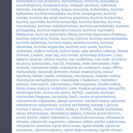
komunikacja bez przemocy
,
koncentracja
,
konkursy
,
konsultacja
psychologiczna
,
konteneryzacja
,
kontuzje sportowe
,
kotłownia
domowa
,
kreatywne hobby
,
księga wieczysta
,
Kubernetes
,
kuchnia
bałkańska
,
kuchnia brazylijska
,
kuchnia campingowa
,
kuchnia
czeska
,
kuchnia dla singli
,
kuchnia gruzińska
,
kuchnia hiszpańska
,
kuchnia japońska
,
kuchnia koreańska
,
kuchnia libańska
,
kuchnia
marokańska
,
kuchnia niskobudżetowa
,
kuchnia peruwiańska
,
kuchnia
portugalska
,
kuchnia regionalna Kaszub
,
kuchnia regionalna
Małopolski
,
kuchnia regionalna Mazur
,
kuchnia regionalna Podlasia
,
kuchnia regionalna Śląska
,
kuchnia roślinna
,
kuchnia skandynawska
,
kuchnia studencka
,
kuchnia tajska
,
kuchnia turecka
,
kuchnia
ukraińska
,
kuchnia węgierska
,
kuchnia zero waste
,
kuchnia
żydowska
,
kultura herbaty
,
kultura kawy
,
łąka kwietna
,
laktacja
,
lamele
ścienne
,
Laravel
,
laser tag
,
last minute
,
lemoniady domowe
,
Linux
,
lokalne atrakcje
,
lokalne bazary
,
loty czarterowe
,
low-code
,
lunchbox
do pracy
,
łyżwiarstwo
,
macOS
,
majówka
,
małe mieszkanie
,
małe
remonty
,
malowanie mebli
,
malowanie po numerach
,
mapa offline
,
marszobiegi
,
marynaty domowe
,
masaż relaksacyjny
,
masaż
sportowy
,
meble z palet
,
medytacja
,
menopauza
,
miejskie rośliny
,
mieszkanie wynajmowane
,
mieszkanie z balkonem
,
mikrobiom
jelitowy
,
mikroogród
,
mikroserwisy
,
mikrowyprawy
,
mindful eating
,
mniej znane miejsca
,
mobilność ciała
,
modele językowe
,
MongoDB
,
morfologia krwi
,
muzea dla dzieci
,
MySQL
,
naprawy domowe
,
narciarstwo biegowe
,
narzędzia SaaS
,
nauka programowania
,
nawodnienie organizmu
,
nawyki poranne
,
niemarnowanie jedzenia
,
nietolerancje pokarmowe
,
noclegi pet friendly
,
noclegi z jacuzzi
,
noclegi z sauną
,
nocne niebo
,
Node.js
,
NoSQL
,
obiady budżetowe
,
obozy młodzieżowe
,
obserwacja ptaków
,
ochrona przed mrozem
,
oczko wodne
,
odbiór mieszkania
,
oddech przeponowy
,
odnawianie
drewna
,
odporność organizmu
,
odprawa online
,
odzież outdoorowa
,
odżywianie seniorów
,
ogród deszczowy
,
ogród miejski
,
ogród na
parapecie
,
ogród wertykalny
,
ogród wypoczynkowy
,
ogród zimowy