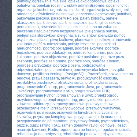
pomysły
,
ogrzewanie miejskie
,
opieka okołoporodowa
,
opieka
paliatywna
,
opiekun rodzinny
,
opłaty administracyjne
,
opóźniony lot
,
organizacja kuchni
,
organizacja spiżarni
,
organizacja szafy
,
origami
,
ortodoncja
,
oświetlenie nastrojowe
,
oszczędne ogrzewanie
,
paintball
,
pakowanie plecaka
,
pałace w Polsce
,
palety kolorów
,
panele
akustyczne
,
parki linowe
,
parki tematyczne
,
parkingi lotniskowe
,
permakultura
,
pewność siebie
,
pieczenie chleba na zakwasie
,
pieczenie ciast
,
pieczywo bezglutenowe
,
pielęgnacja bonsai
,
pielęgnacja storczyków
,
pielęgnacja sukulentów
,
pierwsza pomoc
psychiczna
,
pilates
,
piwo kraftowe
,
planowanie posiłków
,
planowanie
zakupów
,
pleśń w mieszkaniu
,
pobyty lecznicze
,
podatek od
nieruchomości
,
podróż pociągiem
,
podróże aktywne
,
podróże
budżetowe
,
podróże edukacyjne
,
podróże kamperem
,
podróże
kulinarne
,
podróże objazdowe
,
podróże poślubne
,
podróże poza
sezonem
,
podróże senioralne
,
podróże solo
,
podróże z kotem
,
podróże z przyczepą
,
podróże z psem
,
podróżowanie
odpowiedzialne
,
pola namiotowe
,
porównywarka lotów
,
porządki
domowe
,
posiłki po treningu
,
PostgreSQL
,
PowerShell
,
pozwolenie na
budowę
,
prawa pasażera
,
prawo AI
,
produktywność osobista
,
profilaktyka próchnicy
,
profilaktyka serca
,
profilaktyka urazów
,
programowanie C sharp
,
programowanie Java
,
programowanie
JavaScript
,
programowanie Kotlin
,
programowanie PHP
,
programowanie Python
,
programowanie Swift
,
projekt ogrodu
przydomowego
,
prompt engineering
,
promy morskie
,
protokół
zdawczo-odbiorczy
,
przeprawy promowe
,
przerwy ruchowe
,
przesadzanie roślin
,
przetwory owocowe
,
przetwory warzywne
,
przewodnik po mieście
,
przewodniki turystyczne
,
przycinanie
krzewów
,
przyczepa kempingowa
,
przygotowanie do maratonu
,
przygotowanie do półmaratonu
,
przyprawy świata
,
psychodietetyka
,
puzzle
,
quizy
,
rafting
,
RAG
,
ramen domowy
,
ravioli domowe
,
React
,
recenzje kawiarni
,
Redis
,
regeneracja po treningu
,
regulamin osiedla
,
rehabilitacja ortopedyczna
,
rehabilitacja po urazie
,
rejsy rzeczne
,