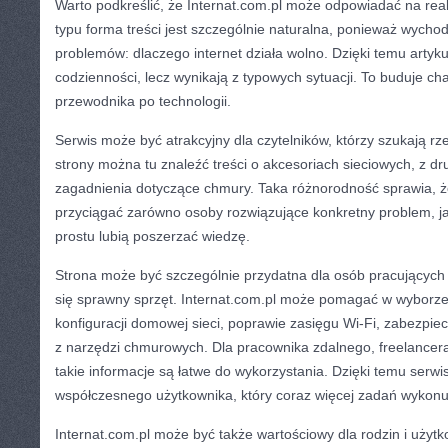
Warto podkreślić, że Internat.com.pl może odpowiadać na real
typu forma treści jest szczególnie naturalna, ponieważ wycho
problemów: dlaczego internet działa wolno. Dzięki temu artyk
codzienności, lecz wynikają z typowych sytuacji. To buduje cha
przewodnika po technologii.
Serwis może być atrakcyjny dla czytelników, którzy szukają rz
strony można tu znaleźć treści o akcesoriach sieciowych, z dru
zagadnienia dotyczące chmury. Taka różnorodność sprawia, ż
przyciągać zarówno osoby rozwiązujące konkretny problem, jak
prostu lubią poszerzać wiedzę.
Strona może być szczególnie przydatna dla osób pracujących z
się sprawny sprzęt. Internat.com.pl może pomagać w wyborze
konfiguracji domowej sieci, poprawie zasięgu Wi-Fi, zabezpiec
z narzędzi chmurowych. Dla pracownika zdalnego, freelancera 
takie informacje są łatwe do wykorzystania. Dzięki temu serwi
współczesnego użytkownika, który coraz więcej zadań wykonuj
Internat.com.pl może być także wartościowy dla rodzin i uży