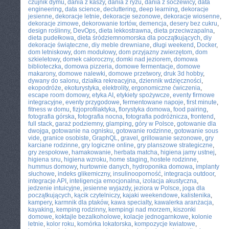
czujnik dymu
,
dania z kaszy
,
dania z ryżu
,
dania z soczewicy
,
data
engineering
,
data science
,
decluttering
,
deep learning
,
dekoracje
jesienne
,
dekoracje letnie
,
dekoracje sezonowe
,
dekoracje wiosenne
,
dekoracje zimowe
,
dekorowanie tortów
,
demencja
,
desery bez cukru
,
design roślinny
,
DevOps
,
dieta lekkostrawna
,
dieta przeciwzapalna
,
dieta pudełkowa
,
dieta śródziemnomorska dla początkujących
,
diy
dekoracje świąteczne
,
diy meble drewniane
,
długi weekend
,
Docker
,
dom letniskowy
,
dom modułowy
,
dom przyjazny zwierzętom
,
dom
szkieletowy
,
domek całoroczny
,
domki nad jeziorem
,
domowa
biblioteczka
,
domowa pizzeria
,
domowe fermentacje
,
domowe
makarony
,
domowe nalewki
,
domowe przetwory
,
druk 3d hobby
,
dywany do salonu
,
działka rekreacyjna
,
dziennik wdzięczności
,
ekopodróże
,
ekoturystyka
,
elektrolity
,
ergonomiczne ćwiczenia
,
escape room domowy
,
etyka AI
,
etykiety spożywcze
,
eventy firmowe
integracyjne
,
eventy przygodowe
,
fermentowane napoje
,
first minute
,
fitness w domu
,
fizjoprofilaktyka
,
florystyka domowa
,
food pairing
,
fotografia górska
,
fotografia nocna
,
fotografia podróżnicza
,
frontend
,
full stack
,
garaż podziemny
,
glamping
,
góry w Polsce
,
gotowanie dla
dwojga
,
gotowanie na ognisku
,
gotowanie rodzinne
,
gotowanie sous
vide
,
granice osobiste
,
GraphQL
,
gravel
,
grillowanie sezonowe
,
gry
karciane rodzinne
,
gry logiczne online
,
gry planszowe strategiczne
,
gry zespołowe
,
hamakowanie
,
herbata matcha
,
higiena jamy ustnej
,
higiena snu
,
higiena wzroku
,
home staging
,
hostele rodzinne
,
hummus domowy
,
hurtownie danych
,
hydroponika domowa
,
implanty
słuchowe
,
indeks glikemiczny
,
insulinooporność
,
integracja outdoor
,
integracje API
,
inteligencja emocjonalna
,
izolacja akustyczna
,
jedzenie intuicyjne
,
jesienne wyjazdy
,
jeziora w Polsce
,
joga dla
początkujących
,
kącik czytelniczy
,
kajaki weekendowe
,
kalistenika
,
kampery
,
karmnik dla ptaków
,
kawa specialty
,
kawalerka aranżacja
,
kayaking
,
kemping rodzinny
,
kempingi nad morzem
,
kiszonki
domowe
,
koktajle bezalkoholowe
,
kolacje jednogarnkowe
,
kolonie
letnie
,
kolor roku
,
komórka lokatorska
,
kompozycje kwiatowe
,