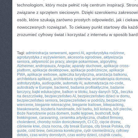
technologiom, który może pełnić rolę centrum inspiracji. Stro
związane z sprzętem sieciowym. Dzięki szerokiemu zakresowi
osób, które szukają zarówno prostych odpowiedzi, jak i ciek
nowoczesnych rozwiązań. To ciekawy punkt startowy dla każde
zrozumieć cyfrowy świat i korzystać z internetu w sposób bard
CATEGORIES:
TURYSTYKA, PODRÓŻE
Tagi:
administracja serwerami
,
agenci AI
,
agroturystyka rodzinne
,
agroturystyka z wyżywieniem
,
akcesoria ogrodowe
,
aktywizacja
seniora
,
aktywność po pracy
,
alergie pokarmowe
,
algorytmy
,
Alzheimer
,
andropauza
,
Angular
,
aparaty słuchowe
,
aplikacje cross-
platform
,
aplikacje desktopowe
,
aplikacje podróżnicze
,
aplikacje
PWA
,
aplikacje webowe
,
apteczka turystyczna
,
aranżacja balkonu
,
architektura aplikacji
,
architektura systemów
,
aromaterapia domowa
,
astroturystyka
,
audioguide
,
automaty AI
,
automatyzacja no-code
,
autostrady w Europie
,
backend
,
badania profilaktyczne
,
badanie
tarczycy
,
bajki edukacyjne
,
balkon w bloku
,
bazy danych SQL
,
beczka
na deszczówkę
,
bezpieczeństwo AI
,
bezpieczeństwo dzieci w domu
,
bezpieczeństwo seniora
,
bezpieczeństwo w podróży
,
bezpieczne
wiercenie
,
bieganie rekreacyjne
,
bieganie trailowe
,
bikepacking
,
biwakowanie
,
bizuteria handmade
,
ból barku
,
ból kolana
,
ból pleców
,
Boże Narodzenie poza domem
,
budki lęgowe
,
bushcraft
,
buty
trekkingowe
,
caravaning
,
ceramika artystyczna
,
chatbot firmowy
,
cholesterol
,
choroby roślin doniczkowych
,
CI CD
,
cięcie drzew
,
ciśnienie krwi
,
cisza nocna
,
city break Europa
,
city break Polska
,
city
guide
,
cold brew
,
ćwiczenia korekcyjne
,
cydr rzemieślniczy
,
cyfrowy
detoks
,
czas wolny dorosłych
,
czas wolny dzieci
,
czujnik czadu
,