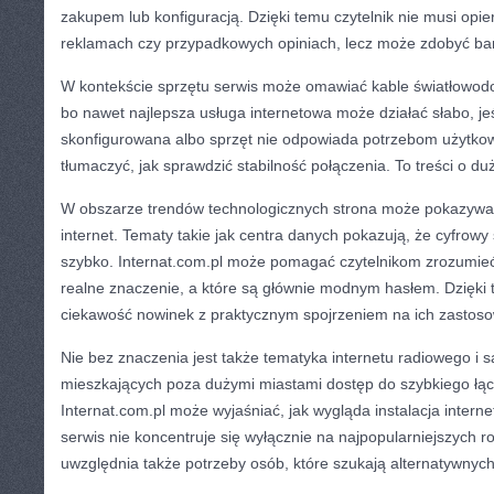
zakupem lub konfiguracją. Dzięki temu czytelnik nie musi opie
reklamach czy przypadkowych opiniach, lecz może zdobyć bar
W kontekście sprzętu serwis może omawiać kable światłowodo
bo nawet najlepsza usługa internetowa może działać słabo, jeś
skonfigurowana albo sprzęt nie odpowiada potrzebom użytkow
tłumaczyć, jak sprawdzić stabilność połączenia. To treści o duż
W obszarze trendów technologicznych strona może pokazywać
internet. Tematy takie jak centra danych pokazują, że cyfrowy 
szybko. Internat.com.pl może pomagać czytelnikom zrozumieć
realne znaczenie, a które są głównie modnym hasłem. Dzięki
ciekawość nowinek z praktycznym spojrzeniem na ich zastoso
Nie bez znaczenia jest także tematyka internetu radiowego i s
mieszkających poza dużymi miastami dostęp do szybkiego ł
Internat.com.pl może wyjaśniać, jak wygląda instalacja interne
serwis nie koncentruje się wyłącznie na najpopularniejszych r
uwzględnia także potrzeby osób, które szukają alternatywnych