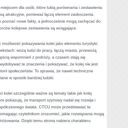
ejscem dla osób, które lubią porównania i zestawienia.
są atrakcyjne, ponieważ łączą element zaskoczenia.
ko poznać nowe fakty, a jednocześnie mogą zachęcać do
iorców kolejowe zestawienia są wciągające.
 możliwość pokazywania kolei jako elementu turystyki.
tekstach: wożą ludzi do pracy, łączą miasta, przewożą
częścią wspomnień z podróży, a czasem stają się
dobywać te znaczenia i pokazywać, że kolej nie jest
istorii społeczeństw. To sprawia, że nawet techniczne
ane w sposób bardziej ludzki.
i kolei szczególnie ważne są tematy takie jak kolej
re pokazują, że transport szynowy nadal się rozwija i
spółczesnego świata. CTCU może przedstawiać te
omagając czytelnikom zrozumieć, jakie rozwiązania mogą
dróżowania. Dzięki temu strona nabiera charakteru