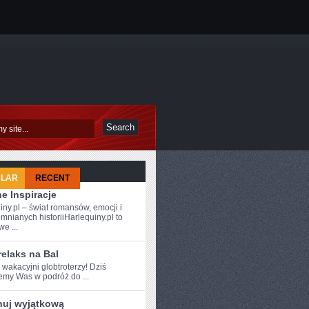
ULAR
RECENT
e Inspiracje
iny.pl – świat romansów, emocji i
mnianych historiiHarlequiny.pl to
e ...
relaks na Bal
⁤ wakacyjni globtroterzy! ⁣Dziś
my ⁤Was‌ w podróż ​do ...
nuj wyjątkową