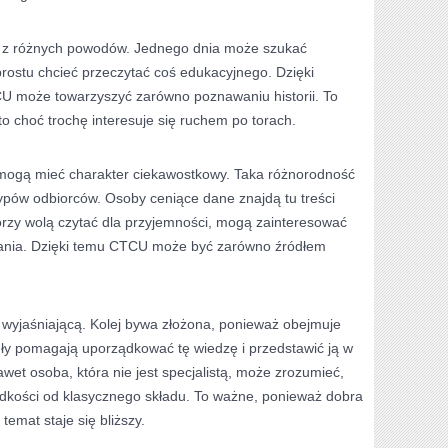
ę z różnych powodów. Jednego dnia może szukać
rostu chcieć przeczytać coś edukacyjnego. Dzięki
CU może towarzyszyć zarówno poznawaniu historii. To
to choć trochę interesuje się ruchem po torach.
 mogą mieć charakter ciekawostkowy. Taka różnorodność
ypów odbiorców. Osoby ceniące dane znajdą tu treści
órzy wolą czytać dla przyjemności, mogą zainteresować
wania. Dzięki temu CTCU może być zarówno źródłem
 wyjaśniającą. Kolej bywa złożona, ponieważ obejmuje
uły pomagają uporządkować tę wiedzę i przedstawić ją w
wet osoba, która nie jest specjalistą, może zrozumieć,
ędkości od klasycznego składu. To ważne, ponieważ dobra
temat staje się bliższy.