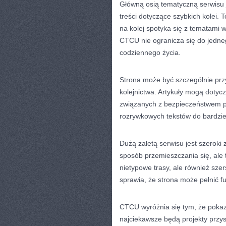
Główną osią tematyczną serwisu 
treści dotyczące szybkich kolei. 
na kolej spotyka się z tematami w
CTCU nie ogranicza się do jedneg
codziennego życia.
Strona może być szczególnie prz
kolejnictwa. Artykuły mogą dotyc
związanych z bezpieczeństwem pa
rozrywkowych tekstów do bardzie
Dużą zaletą serwisu jest szeroki z
sposób przemieszczania się, ale 
nietypowe trasy, ale również szer
sprawia, że strona może pełnić 
CTCU wyróżnia się tym, że pokazu
najciekawsze będą projekty przysz