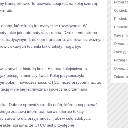
Pobierz 
y transportowe. To pozwala spojrzeć na kolej szerzej,
klimatu.
Odwiedź 
Dowiedz 
soby, które lubią futurystyczne rozwiązania. W
Dowiedz 
aty takie jak automatyzacja ruchu. Dzięki temu strona
Więcej tu
cznie tradycyjnym środkiem transportu, ale również ważnym
Otwórz, 
ków ciekawych techniki takie teksty mogą być
Zaintry
Poznaj n
ązanych z historią kolei. Historia kolejnictwa to
Otwórz, 
jak pociągi zmieniały świat. Kolej przyspieszyła
Zobacz t
ę symbolami nowoczesności. CTCU może przypominać, że
tacją kryje się techniczna i społeczna przemiana.
ika. Dobrze sprawdzi się dla osób, które chcą poznać
hego zestawu informacji, serwis oferuje teksty
ać zarówno dla przyjemności, jak i w celu zdobycia
arakter sprawia, że CTCU jest przystępne.