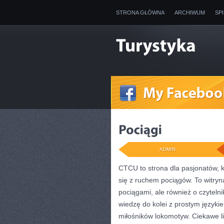
STRONA GŁÓWNA
ARCHIWUM
SP
ADMIN
CTCU to strona dla pasjonatów, k
się z ruchem pociągów. To witryn
pociągami, ale również o czyteln
wiedzę do kolei z prostym język
miłośników lokomotyw. Ciekawe li