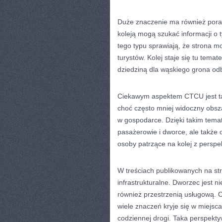
Duże znaczenie ma również porad
koleją mogą szukać informacji o t
tego typu sprawiają, że strona m
turystów. Kolej staje się tu temat
dziedziną dla wąskiego grona od
Ciekawym aspektem CTCU jest ta
choć często mniej widoczny obsz
w gospodarce. Dzięki takim temato
pasażerowie i dworce, ale także
osoby patrzące na kolej z perspe
W treściach publikowanych na st
infrastrukturalne. Dworzec jest n
również przestrzenią usługową. 
wiele znaczeń kryje się w miejsc
codziennej drogi. Taka perspekty