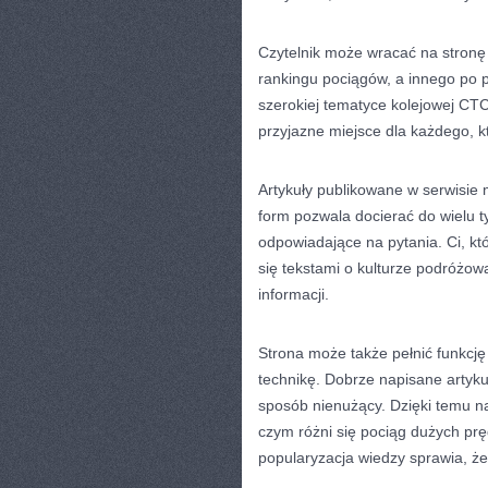
Czytelnik może wracać na stron
rankingu pociągów, a innego po p
szerokiej tematyce kolejowej CT
przyjazne miejsce dla każdego, k
Artykuły publikowane w serwisie
form pozwala docierać do wielu t
odpowiadające na pytania. Ci, kt
się tekstami o kulturze podróżo
informacji.
Strona może także pełnić funkcję
technikę. Dobrze napisane artyk
sposób nienużący. Dzięki temu na
czym różni się pociąg dużych pr
popularyzacja wiedzy sprawia, że 