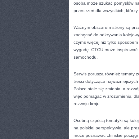
osoba może szukać pomysłów na t
przestrzeń dla wszystkich, którzy 
Ważnym obszarem strony są prze
zachęcać do odkrywania kolejowy
czymś więcej niż tylko sposobem 
wygodę. CTCU może inspirować do
samochodu.
Serwis porusza również tematy zw
treści dotyczące najważniejszych 
Polsce stale się zmienia, a rozw
więc pomagać w zrozumieniu, dl
rozwoju kraju.
Osobną częścią tematyki są kolej
na polskiej perspektywie, ale pre
może poznawać chińskie pociągi 