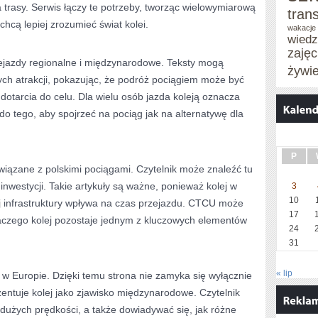
rasy. Serwis łączy te potrzeby, tworząc wielowymiarową
tran
chcą lepiej zrozumieć świat kolei.
wakacje 
wied
zaję
jazdy regionalne i międzynarodowe. Teksty mogą
żywi
ch atrakcji, pokazując, że podróż pociągiem może być
dotarcia do celu. Dla wielu osób jazda koleją oznacza
 tego, aby spojrzeć na pociąg jak na alternatywę dla
P
iązane z polskimi pociągami. Czytelnik może znaleźć tu
inwestycji. Takie artykuły są ważne, ponieważ kolej w
3
10
ój infrastruktury wpływa na czas przejazdu. CTCU może
17
aczego kolej pozostaje jednym z kluczowych elementów
24
31
« lip
 w Europie. Dzięki temu strona nie zamyka się wyłącznie
zentuje kolej jako zjawisko międzynarodowe. Czytelnik
dużych prędkości, a także dowiadywać się, jak różne