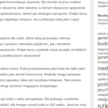
jest komunikacja szynowa. Na stronie można znaleźć
Witajci
wyjątko
To obszerny zbiór tekstów, w którym klasyczne spojrzenie
spółczesnymi, takimi jak ekologia transportu. Dzięki temu
Nocle
o wąskiego obszaru, lecz pokazuje kolej jako część
Zimowa 
malowni
antyki
genet
ydatna dla osób, które lubią poznawać sekrety
bud
zyć zarówno rekordów prędkości, jak i tematów
diagno
sażerów. Dzięki temu czytelnik może przejść od lekkich,
edukacja
j analitycznych opracowań.
genet
korepet
med
akres treści. Kolej przedstawiana jest tutaj nie tylko jako
ochro
także jako temat historyczny. Artykuły mogą opisywać
społec
sze zjawiska, takie jak turystyka kolejowa. Taki zakres
prof
funkcję zarówno magazynu kolejowego.
psych
rehabili
je kolej z wielu perspektyw. Dla jednego czytelnika
medy
szk
łości, dla innego rozwój kolei w XIX wieku. Jeszcze inna