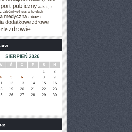
sport publiczny
wakacje
z dziećmi
wellness w hotelach
za medyczna
zabawa
cia dodatkowe
zdrowe
zdrowie
enie
SIERPIEŃ 2026
W
Ś
C
P
S
N
1
2
4
5
6
7
8
9
11
12
13
14
15
16
18
19
20
21
22
23
25
26
27
28
29
30