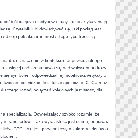
 osób śledzących nietypowe trasy. Takie artykuły mają
edzę. Czytelnik lubi dowiadywać się, jaki pociąg jest
jbardziej spektakularne mosty. Tego typu treści są
ej ma duże znaczenie w kontekście odpowiedzialnego
oraz więcej osób zastanawia się nad wpływem podróży
je się symbolem odpowiedzialnej mobilności. Artykuły o
ko kwestie techniczne, lecz także społeczne. CTCU może
laczego rozwój połączeń kolejowych jest istotny dla
elna specjalizacja. Odwiedzający szybko rozumie, że
ym transportowi. Taka wyrazistość jest cenna, ponieważ
lników. CTCU nie jest przypadkowym zbiorem tekstów o
 blogiem.