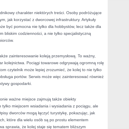
nikowy charakter niektórych treści. Osoby podróżujące
ym, jak korzystać z dworcowej infrastruktury. Artykuły
oże być pomocna nie tylko dla hobbystów, lecz także dla
em bliskim codzienności, a nie tylko specjalistyczną
biorców.
kże zainteresowanie koleją przemysłową. To ważny,
ar kolejnictwa. Pociągi towarowe odgrywają ogromną rolę
m czytelnik może lepiej zrozumieć, że kolej to nie tylko
 obsługa portów. Serwis może więc zainteresować również
ktywy gospodarki.
ronie ważne miejsce zajmują także obiekty
ie tylko miejscem wsiadania i wysiadania z pociągu, ale
Opisy dworców mogą łączyć turystykę, pokazując, jak
ach, które dla wielu osób są po prostu elementem
wa sprawia, że kolej staje się tematem bliższym