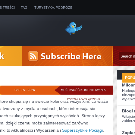
IS TREŚCI
TAGI
TURYSTYKA, PODRÓŻE
POP
Miłosn
POCIĄGI
CZE - 5 - 2026
MOŻLIWOŚĆ KOMENTOWANIA
Harlequ
niezapo
wyjątkow
ZOSTAŁA WYŁĄCZONA
tóre skupia się na świecie kolei oraz wszystkim, co wiąże
a tworzony z myślą o osobach, które interesują się
Błogi 
ikach szukających przystępnych wyjaśnień. Strona łączy
Witajcie
zabierze
iem, dzięki czemu może zainteresować zarówno
nki to Aktualności i Wydarzenia i
Superszybkie Pociągi
.
Zapla