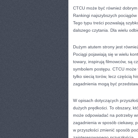
CTCU może być również dobrym mi
Rankingi najszybszych pociągów 
Tego typu treści pozwalają szyb
dalszego czytania. Dla wielu odb
Dużym atutem strony jest również
Pociągi pojawiają się w wielu kon
towary, inspirują filmowców, są 
symbolem postępu. CTCU może wy
tylko siecią torów, lecz częścią h
zagadnienia mogą być przedstawi
W opisach dotyczących przyszłośc
dużych prędkości. To obszary, któ
może odpowiadać na potrzeby w
zagadnienia w sposób ciekawy, p
w przyszłości zmienić sposób po
zainteresowanego przyszłością.