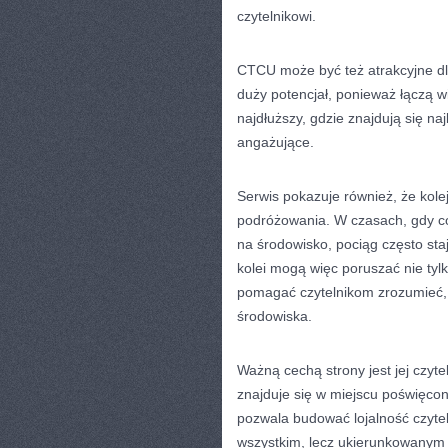
czytelnikowi.
CTCU może być też atrakcyjne dla
duży potencjał, ponieważ łączą wi
najdłuższy, gdzie znajdują się na
angażujące.
Serwis pokazuje również, że kol
podróżowania. W czasach, gdy c
na środowisko, pociąg często sta
kolei mogą więc poruszać nie tyl
pomagać czytelnikom zrozumieć, d
środowiska.
Ważną cechą strony jest jej czyt
znajduje się w miejscu poświęcon
pozwala budować lojalność czyte
wszystkim, lecz ukierunkowanym