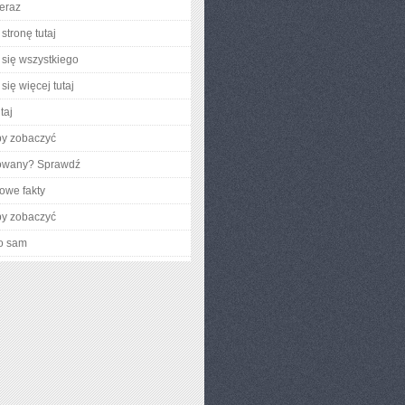
teraz
stronę tutaj
się wszystkiego
się więcej tutaj
taj
by zobaczyć
gowany? Sprawdź
owe fakty
by zobaczyć
o sam