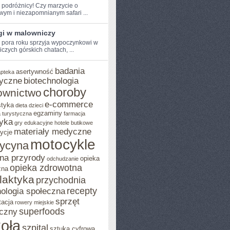
e podróżnicy! Czy marzycie o
wym⁣ i niezapomnianym safari ...
gi w malowniczy
pora roku ⁢sprzyja wypoczynkowi w
czych górskich chatach, ...
badania
asertywność
apteka
yczne
biotechnologia
choroby
ownictwo
e-commerce
styka
dieta
dzieci
egzaminy
 turystyczna
farmacja
yka
gry edukacyjne
hotele butikowe
materiały medyczne
ycje
motocykle
ycyna
na przyrody
opieka
odchudzanie
opieka zdrowotna
zna
ilaktyka
przychodnia
recepty
ologia społeczna
sprzęt
tacja
rowery miejskie
superfoods
czny
oła
szpital
sztuka cyfrowa