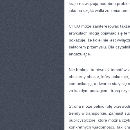
kraje rozwiązują podobne problem
jako na część walki ze zmianami 
CTCU może zainteresować także o
artykułach mogą pojawiać się tem
pokazuje, że kolej nie jest wyłą
sektorem przemysłu. Dla czytelni
angażujące.
Nie brakuje tu również tematów zwi
obszerny obszar, który pokazuje, 
komunikację, a dworce stały si
za każdym pociągiem, trasą czy s
Strona może pełnić rolę przewodn
trendy w transporcie. Zamiast suc
publicystyczne, które można czyt
konkretnych wiadomości. Taki ch