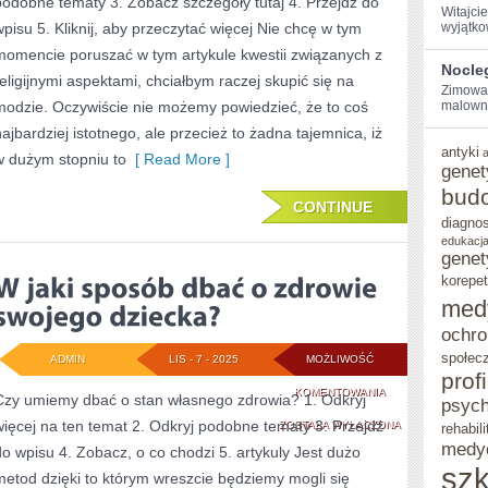
podobne tematy 3. Zobacz szczegóły tutaj 4. Przejdź do
ABY
Witajci
wpisu 5. Kliknij, aby przeczytać więcej Nie chcę w tym
wyjątko
KUPIĆ
momencie poruszać w tym artykule kwestii związanych z
Nocle
SPORO
religijnymi aspektami, chciałbym raczej skupić się na
Zimowa 
modzie. Oczywiście nie możemy powiedzieć, że to coś
TANIEJ
malowni
najbardziej istotnego, ale przecież to żadna tajemnica, iż
BIŻUTERIĘ?
antyki
w dużym stopniu to
[ Read More ]
genet
bud
CONTINUE
diagno
edukacja
genet
korepet
med
ochro
społec
ADMIN
LIS - 7 - 2025
MOŻLIWOŚĆ
prof
W
KOMENTOWANIA
Czy umiemy dbać o stan własnego zdrowia? 1. Odkryj
psych
więcej na ten temat 2. Odkryj podobne tematy 3. Przejdź
JAKI
ZOSTAŁA WYŁĄCZONA
rehabili
medy
do wpisu 4. Zobacz, o co chodzi 5. artykuly Jest dużo
SPOSÓB
szk
metod dzięki to którym wreszcie będziemy mogli się