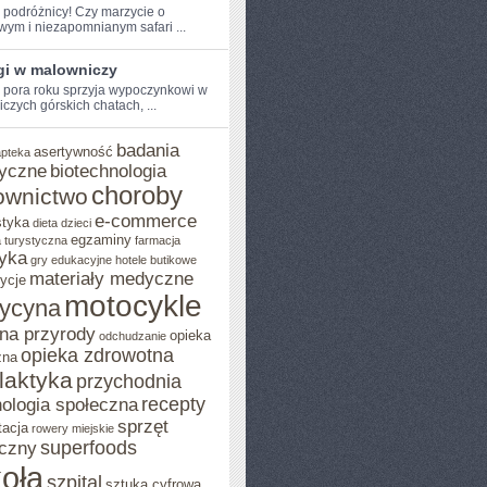
e podróżnicy! Czy marzycie o
wym⁣ i niezapomnianym safari ...
gi w malowniczy
pora roku ⁢sprzyja wypoczynkowi w
czych górskich chatach, ...
badania
asertywność
apteka
yczne
biotechnologia
choroby
ownictwo
e-commerce
styka
dieta
dzieci
egzaminy
 turystyczna
farmacja
yka
gry edukacyjne
hotele butikowe
materiały medyczne
ycje
motocykle
ycyna
na przyrody
opieka
odchudzanie
opieka zdrowotna
zna
ilaktyka
przychodnia
recepty
ologia społeczna
sprzęt
tacja
rowery miejskie
superfoods
czny
oła
szpital
sztuka cyfrowa