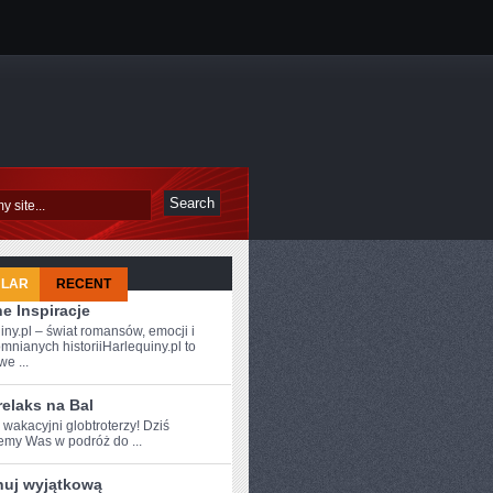
ULAR
RECENT
e Inspiracje
iny.pl – świat romansów, emocji i
mnianych historiiHarlequiny.pl to
e ...
relaks na Bal
⁤ wakacyjni globtroterzy! ⁣Dziś
my ⁤Was‌ w podróż ​do ...
nuj wyjątkową