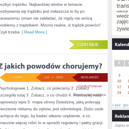
DBAĆ
pozbyć trądziku. Najbardziej istotne w temacie
tran
O
pozbywania się trądziku jest zwłaszcza to by po
wakacje 
wied
zauważeniu zmian nie zakładać, że nigdy nie wrócą
ZDROWIE
zaję
problemy z trądzikiem. Mocno realne, iż trądzik powróci!
SWOJEGO
żywi
Czyli trzeba
[ Read More ]
DZIECKA?
CONTINUE
P
3
ADMIN
LIS - 7 - 2025
MOŻLIWOŚĆ
10
Z
KOMENTOWANIA
17
Psychologowie 1. Zobacz, co polecamy 2. Zobacz
24
szczegóły tutaj 3. Zobacz, o co chodzi 4. Przeczytaj nasz
JAKICH
ZOSTAŁA WYŁĄCZONA
najnowszy wpis 5. mapa strony Dziedziną, jaką polecają
POWODÓW
« paź
gru
ówczesne reklamy do zębów, jest odontologia. Dużo osób
CHORUJEMY?
zachęca do tego, by badać własne uzębienie, a co
znacznie więcej robić to w sposób regularny i pełny gracji.
Zapisz s