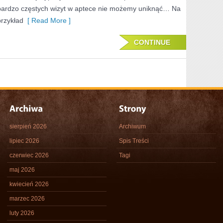
bardzo częstych wizyt w aptece nie możemy uniknąć… Na
WSZELKIE
przykład
[ Read More ]
CHOROBY
CONTINUE
sierpień 2026
Archiwum
lipiec 2026
Spis Treści
czerwiec 2026
Tagi
maj 2026
kwiecień 2026
marzec 2026
luty 2026