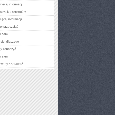
więcej informacji
szystkie szczegóły
ięcej informacji
aby przeczytać
o sam
się, dlaczego
by zobaczyć
o sam
gowany? Sprawdź