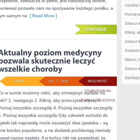
Uzębienie, zwłaszcza to pełne, jest nadzwyczaj istotne,
Uzyskaj 
ponieważ pozwala nam na spożywanie każdego posiłku, a
Poznaj w
tym samym na
[ Read More ]
Zobacz w
CONTINUE
Kliknij, 
Zobacz t
Dowiedz 
Otwórz, 
Zobacz t
Zaintry
ADMIN
LIS - 7 - 2025
MOŻLIWOŚĆ
AKTUALNY
KOMENTOWANIA
Co w sumie możemy robić, aby zmniejszyć wydatki na
eki? 1. nawigacja 2. Kliknij, aby przeczytać więcej 3.
POZIOM
ZOSTAŁA WYŁĄCZONA
Poznaj wszystkie szczegóły 4. Poznaj wszystkie szczegóły
MEDYCYNY
5. Poznaj wszystkie szczegóły Gdy człowiek wchodzi do
POZWALA
apteki tak naprawdę może zauważyć dwa zjawiska – są
SKUTECZNIE
one bardzo popularne, a na dodatek pochłaniają niemały
kawał naszej wypłaty. A w końcu nikt nie powiedział, że
LECZYĆ