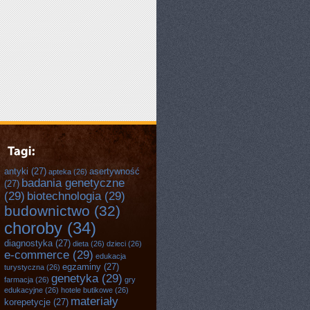
antyki
(27)
asertywność
apteka
(26)
badania genetyczne
(27)
(29)
biotechnologia
(29)
budownictwo
(32)
choroby
(34)
diagnostyka
(27)
dieta
(26)
dzieci
(26)
e-commerce
(29)
edukacja
egzaminy
(27)
turystyczna
(26)
genetyka
(29)
farmacja
(26)
gry
edukacyjne
(26)
hotele butikowe
(26)
materiały
korepetycje
(27)