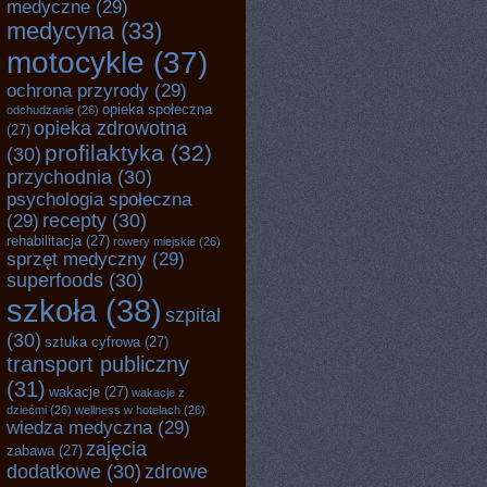
medyczne
(29)
medycyna
(33)
motocykle
(37)
ochrona przyrody
(29)
opieka społeczna
odchudzanie
(26)
opieka zdrowotna
(27)
profilaktyka
(32)
(30)
przychodnia
(30)
psychologia społeczna
recepty
(30)
(29)
rehabilitacja
(27)
rowery miejskie
(26)
sprzęt medyczny
(29)
superfoods
(30)
szkoła
(38)
szpital
(30)
sztuka cyfrowa
(27)
transport publiczny
(31)
wakacje
(27)
wakacje z
dziećmi
(26)
wellness w hotelach
(26)
wiedza medyczna
(29)
zajęcia
zabawa
(27)
dodatkowe
(30)
zdrowe