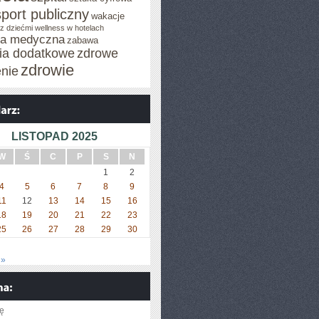
sport publiczny
wakacje
z dziećmi
wellness w hotelach
za medyczna
zabawa
cia dodatkowe
zdrowe
zdrowie
enie
LISTOPAD 2025
W
Ś
C
P
S
N
1
2
4
5
6
7
8
9
11
12
13
14
15
16
18
19
20
21
22
23
25
26
27
28
29
30
 »
ię