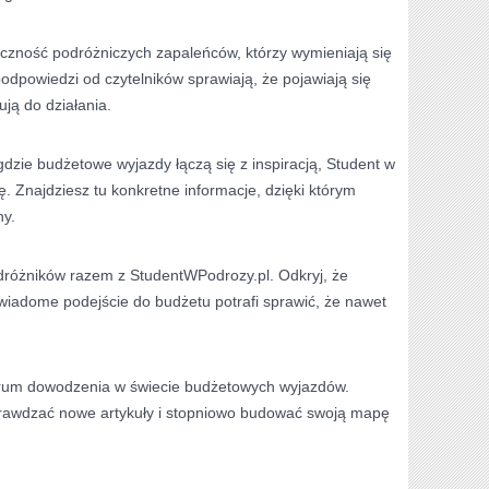
eczność podróżniczych zapaleńców, którzy wymieniają się
dpowiedzi od czytelników sprawiają, że pojawiają się
ją do działania.
gdzie budżetowe wyjazdy łączą się z inspiracją, Student w
ę. Znajdziesz tu konkretne informacje, dzięki którym
ny.
odróżników razem z StudentWPodrozy.pl. Odkryj, że
iadome podejście do budżetu potrafi sprawić, że nawet
trum dowodzenia w świecie budżetowych wyjazdów.
 sprawdzać nowe artykuły i stopniowo budować swoją mapę