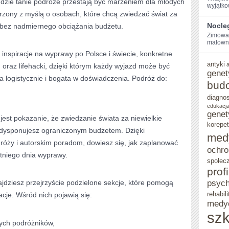
gdzie tanie podróże przestają być marzeniem dla młodych
wyjątko
rzony z myślą o osobach, które chcą zwiedzać świat za
Nocle
i bez nadmiernego obciążania budżetu.
Zimowa 
malowni
inspiracje na wyprawy po Polsce i świecie, konkretne
antyki
oraz lifehacki, dzięki którym każdy wyjazd może być
genet
 logistycznie i bogata w doświadczenia. Podróż do:
bud
diagno
edukacja
genet
jest pokazanie, że zwiedzanie świata za niewielkie
korepet
li dysponujesz ograniczonym budżetem. Dzięki
med
óży i autorskim poradom, dowiesz się, jak zaplanować
ochro
tniego dnia wyprawy.
społec
prof
jdziesz przejrzyście podzielone sekcje, które pomogą
psych
rehabili
cje. Wśród nich pojawią się:
medy
szk
ych podróżników,