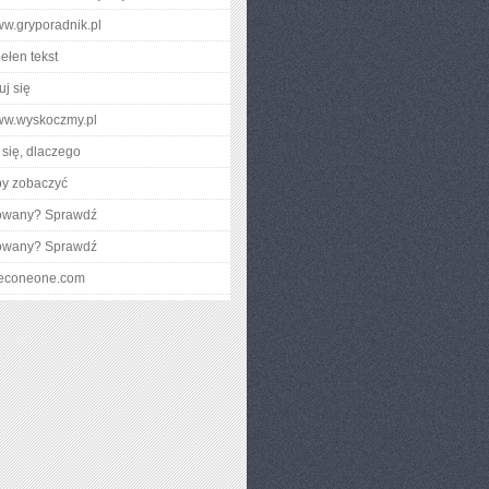
www.gryporadnik.pl
ełen tekst
uj się
www.wyskoczmy.pl
się, dlaczego
by zobaczyć
gowany? Sprawdź
gowany? Sprawdź
ineconeone.com