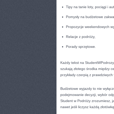
Tipy na tanie loty, pociągi i a
Pomysły na budżetowe zakwa
Propozycje weekendowych wy
Relacje z podróży,
Porady sprzętowe.
Każdy tekst na StudentWPodrozy.
szukają złotego środka między ce
przykłady czerpią z prawdziwych
Budżetowe wyjazdy to nie wyłącz
podejmowanie decyzji, wybór od
Student w Podróży zrozumiesz, ja
nawet jeśli liczysz każdą złotówkę