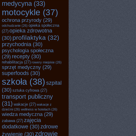
medycyna
(33)
motocykle
(37)
ochrona przyrody
(29)
opieka społeczna
odchudzanie
(26)
opieka zdrowotna
(27)
profilaktyka
(32)
(30)
przychodnia
(30)
psychologia społeczna
recepty
(30)
(29)
rehabilitacja
(27)
rowery miejskie
(26)
sprzęt medyczny
(29)
superfoods
(30)
szkoła
(38)
szpital
(30)
sztuka cyfrowa
(27)
transport publiczny
(31)
wakacje
(27)
wakacje z
dziećmi
(26)
wellness w hotelach
(26)
wiedza medyczna
(29)
zajęcia
zabawa
(27)
dodatkowe
(30)
zdrowe
zdrowie
żywienie
(30)