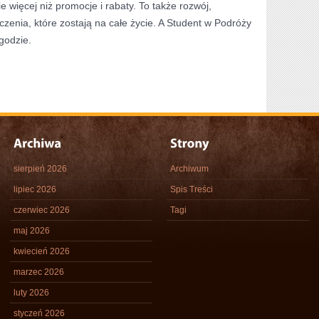
 więcej niż promocje i rabaty. To także rozwój,
czenia, które zostają na całe życie. A Student w Podróży
godzie.
sierpień 2026
Archiwum
lipiec 2026
Spis Treści
czerwiec 2026
Tagi
maj 2026
kwiecień 2026
marzec 2026
luty 2026
styczeń 2026