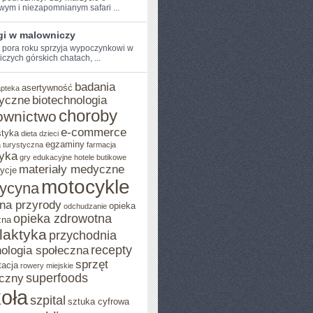
wym⁣ i niezapomnianym safari ...
gi w malowniczy
pora roku ⁢sprzyja wypoczynkowi w
czych górskich chatach, ...
badania
asertywność
apteka
yczne
biotechnologia
choroby
ownictwo
e-commerce
styka
dieta
dzieci
egzaminy
 turystyczna
farmacja
yka
gry edukacyjne
hotele butikowe
materiały medyczne
ycje
motocykle
ycyna
na przyrody
opieka
odchudzanie
opieka zdrowotna
zna
ilaktyka
przychodnia
recepty
ologia społeczna
sprzęt
tacja
rowery miejskie
superfoods
czny
oła
szpital
sztuka cyfrowa