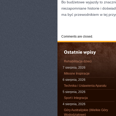
Bo budżetowe wyjazdy to znacznie
niezapomniane historie i doświad
ma być przewodnikiem w tej przy
CATEGORIES:
TURYSTYKA, PODRÓŻE
Comments are closed.
Rehabilitacja dzieci
7 sierpnia, 2026
Miłosne Inspiracje
6 sierpnia, 2026
Technika i Ustawienia Aparatu
5 sierpnia, 2026
Sport i Integracja
4 sierpnia, 2026
Góry Australijskie (Wielkie Góry
Wododziałowe)