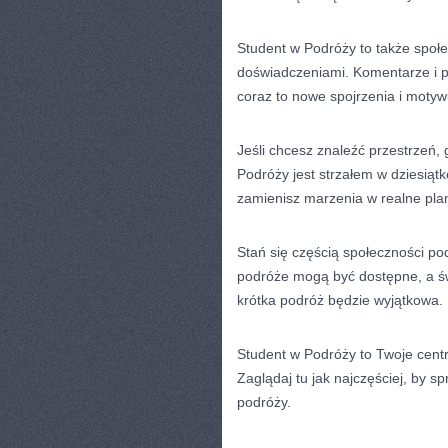
Student w Podróży to także społ
doświadczeniami. Komentarze i po
coraz to nowe spojrzenia i motywu
Jeśli chcesz znaleźć przestrzeń, 
Podróży jest strzałem w dziesiątk
zamienisz marzenia w realne pla
Stań się częścią społeczności p
podróże mogą być dostępne, a św
krótka podróż będzie wyjątkowa.
Student w Podróży to Twoje cen
Zaglądaj tu jak najczęściej, by
podróży.