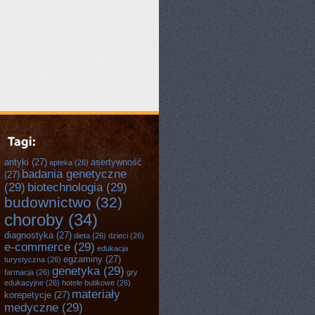
antyki
(27)
asertywność
apteka
(26)
badania genetyczne
(27)
(29)
biotechnologia
(29)
budownictwo
(32)
choroby
(34)
diagnostyka
(27)
dieta
(26)
dzieci
(26)
e-commerce
(29)
edukacja
egzaminy
(27)
turystyczna
(26)
genetyka
(29)
farmacja
(26)
gry
edukacyjne
(26)
hotele butikowe
(26)
materiały
korepetycje
(27)
medyczne
(29)