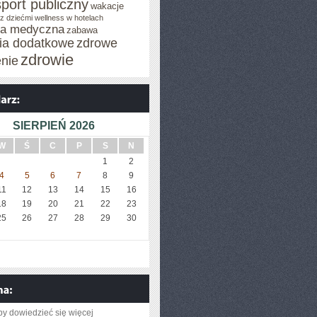
sport publiczny
wakacje
z dziećmi
wellness w hotelach
za medyczna
zabawa
cia dodatkowe
zdrowe
zdrowie
enie
SIERPIEŃ 2026
W
Ś
C
P
S
N
1
2
4
5
6
7
8
9
11
12
13
14
15
16
18
19
20
21
22
23
25
26
27
28
29
30
aby dowiedzieć się więcej