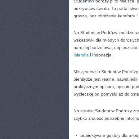
StudentWPodrozy.pl to miejsce, 
odkrywców świata. To portal stwo
grosze, bez obniżania komfortu 
Na Student w Podróży znajdziesz 
wskazówki dla młodych dorosłych 
bardziej budżetowa, dopieszczona
Islandia
i Indonezja.
Misją serwisu Student w Podróży 
pieniądze jest realne, nawet jeś
praktycznym opisom, opisom podr
wycieczkę od pomysłu aż do osta
Na stronie Student w Podrozy zna
szybko znaleźć potrzebne informa
Subiektywne guide’y dla młod