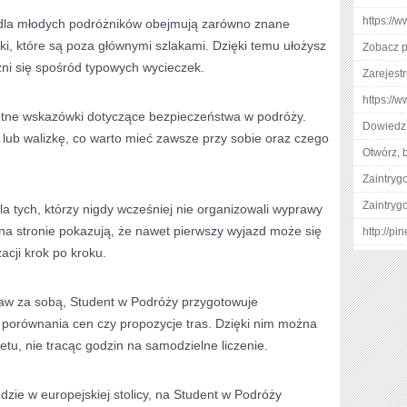
https://
 dla młodych podróżników obejmują zarówno znane
ełki, które są poza głównymi szlakami. Dzięki temu ułożysz
Zobacz p
żni się spośród typowych wycieczek.
Zarejestr
https://
etne wskazówki dotyczące bezpieczeństwa w podróży.
Dowiedz 
lub walizkę, co warto mieć zawsze przy sobie oraz czego
Otwórz, 
Zaintry
Zaintry
la tych, którzy nigdy wcześniej nie organizowali wyprawy
na stronie pokazują, że nawet pierwszy wyjazd może się
http://p
acji krok po kroku.
raw za sobą, Student w Podróży przygotowuje
 porównania cen czy propozycje tras. Dzięki nim można
u, nie tracąc godzin na samodzielne liczenie.
zie w europejskiej stolicy, na Student w Podróży