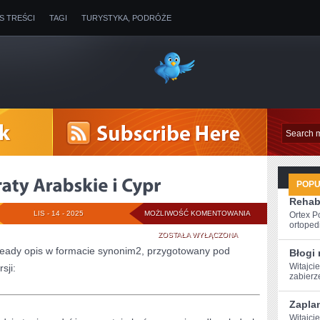
IS TREŚCI
TAGI
TURYSTYKA, PODRÓŻE
POP
Rehabi
ZJEDNOCZONE
LIS - 14 - 2025
MOŻLIWOŚĆ KOMENTOWANIA
Ortex P
ortopedi
EMIRATY
ZOSTAŁA WYŁĄCZONA
-ready opis w formacie synonim2, przygotowany pod
Błogi 
ARABSKIE
Witajcie
sji:
zabierze
I
CYPR
Zapla
Witajci