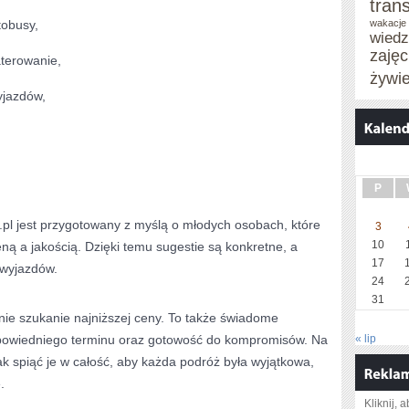
tran
utobusy,
wakacje 
wied
zaję
terowanie,
żywi
jazdów,
P
pl jest przygotowany z myślą o młodych osobach, które
3
10
ną a jakością. Dzięki temu sugestie są konkretne, a
17
 wyjazdów.
24
31
nie szukanie najniższej ceny. To także świadome
powiedniego terminu oraz gotowość do kompromisów. Na
« lip
k spiąć je w całość, aby każda podróż była wyjątkowa,
.
Kliknij, 