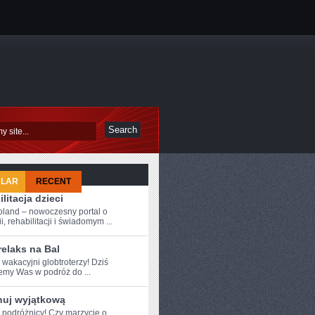
ULAR
RECENT
litacja dzieci
oland – nowoczesny portal o
i, rehabilitacji i świadomym ...
relaks na Bal
⁤ wakacyjni globtroterzy! ⁣Dziś
my ⁤Was‌ w podróż ​do ...
nuj wyjątkową
e podróżnicy! Czy marzycie o