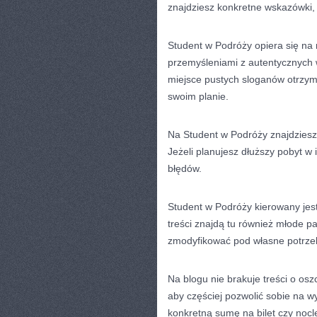
znajdziesz konkretne wskazówki, 
Student w Podróży opiera się na 
przemyśleniami z autentycznych 
miejsce pustych sloganów otrzym
swoim planie.
Na Student w Podróży znajdziesz
Jeżeli planujesz dłuższy pobyt w
błędów.
Student w Podróży kierowany jes
treści znajdą tu również młode p
zmodyfikować pod własne potrze
Na blogu nie brakuje treści o os
aby częściej pozwolić sobie na wy
konkretną sumę na bilet czy nocl