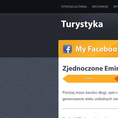
STRONA GŁÓWNA
ARCHIWUM
SP
ADMIN
Poniżej masz bardzo długi, spin
generowanie wielu unikalnych wer