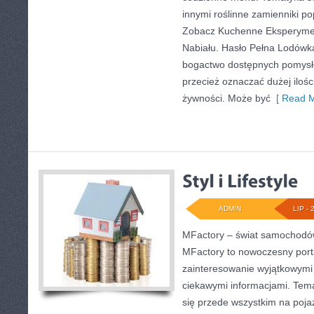
innymi roślinne zamienniki p
Zobacz Kuchenne Eksperyment
Nabiału. Hasło Pełna Lodówk
bogactwo dostępnych pomysłó
przecież oznaczać dużej iloś
żywności. Może być
[ Read M
ADMIN
LIP - 
MFactory – świat samochodó
MFactory to nowoczesny port
zainteresowanie wyjątkowymi 
ciekawymi informacjami. Tema
się przede wszystkim na poj