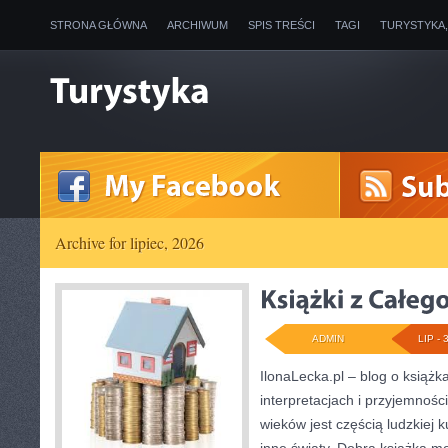
STRONA GŁÓWNA
ARCHIWUM
SPIS TREŚCI
TAGI
TURYSTYKA
Archive for lipiec, 2026
ADMIN
LIP - 
IlonaLecka.pl – blog o książk
interpretacjach i przyjemnośc
wieków jest częścią ludzkiej 