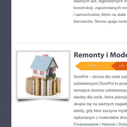
dawnych aut, legendarnych 
konstrukcji, zapomnianych m
i samochodów, które na stałe 
kierowców. Strona spaja moto
ADMIN
LIP - 
DomPol – strona dla osób z
szkieletowymi DomPol to prze
tematyce domów szkieletowy
wiedzy dla osób, które planu
skupia się na ważnych zagadni
wtedy, gdy ktoś zaczyna myś
wykonanym z materiałów drew
Finansowanie i Historie i Do