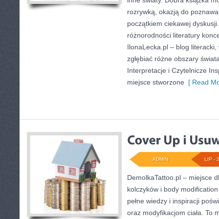
inne światy. Dobra książka m
rozrywką, okazją do poznawa
początkiem ciekawej dyskusji.
różnorodności literatury konce
IlonaLecka.pl – blog literacki
zgłębiać różne obszary świata 
Interpretacje i Czytelnicze In
miejsce stworzone
[ Read Mo
ADMIN
LIP - 
DemolkaTattoo.pl – miejsce d
kolczyków i body modification
pełne wiedzy i inspiracji poś
oraz modyfikacjom ciała. To m