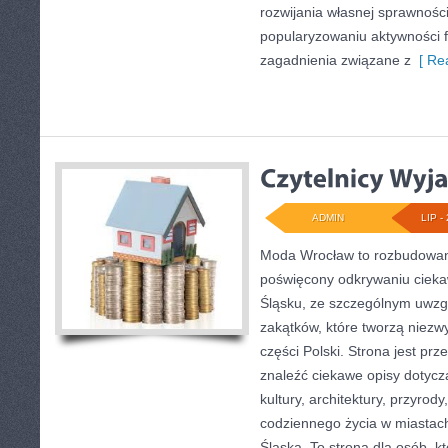
rozwijania własnej sprawności
popularyzowaniu aktywności f
zagadnienia związane z
[ Rea
ADMIN
LIP - 
Moda Wrocław to rozbudowany
poświęcony odkrywaniu ciek
Śląsku, ze szczególnym uwzg
zakątków, które tworzą niezwy
części Polski. Strona jest pr
znaleźć ciekawe opisy dotyczą
kultury, architektury, przyrod
codziennego życia w miastac
Śląska. To strona dla osób, k