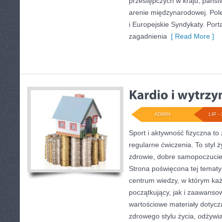
przestępczych w kraju, państ
arenie międzynarodowej. Pol
i Europejskie Syndykaty. Porta
zagadnienia
[ Read More ]
ADMIN
LIP - 
Sport i aktywność fizyczna to 
regularne ćwiczenia. To styl 
zdrowie, dobre samopoczucie
Strona poświęcona tej temat
centrum wiedzy, w którym każ
początkujący, jak i zaawans
wartościowe materiały dotycz
zdrowego stylu życia, odżyw