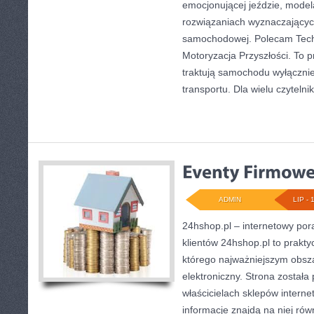
emocjonującej jeździe, mode
rozwiązaniach wyznaczającyc
samochodowej. Polecam Techn
Motoryzacja Przyszłości. To p
traktują samochodu wyłącznie
transportu. Dla wielu czytelni
ADMIN
LIP - 
24hshop.pl – internetowy por
klientów 24hshop.pl to prakty
którego najważniejszym obsz
elektroniczny. Strona został
właścicielach sklepów intern
informacje znajdą na niej ró