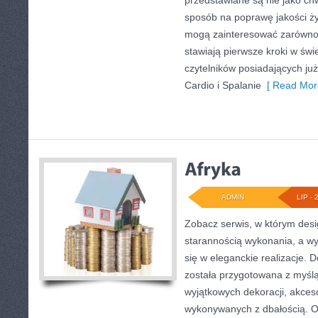
przedstawiane są nie jako ch
sposób na poprawę jakości ży
mogą zainteresować zarówno 
stawiają pierwsze kroki w świec
czytelników posiadających ju
Cardio i Spalanie
[ Read Mor
ADMIN
LIP - 
Zobacz serwis, w którym desi
starannością wykonania, a w
się w eleganckie realizacje. 
została przygotowana z myśl
wyjątkowych dekoracji, akces
wykonywanych z dbałością. Of