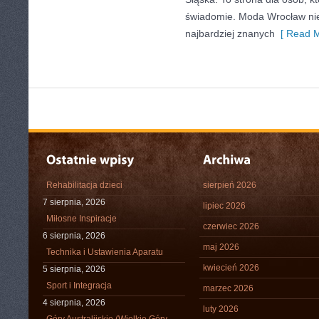
świadomie. Moda Wrocław nie
najbardziej znanych
[ Read M
Rehabilitacja dzieci
sierpień 2026
7 sierpnia, 2026
lipiec 2026
Miłosne Inspiracje
czerwiec 2026
6 sierpnia, 2026
maj 2026
Technika i Ustawienia Aparatu
kwiecień 2026
5 sierpnia, 2026
Sport i Integracja
marzec 2026
4 sierpnia, 2026
luty 2026