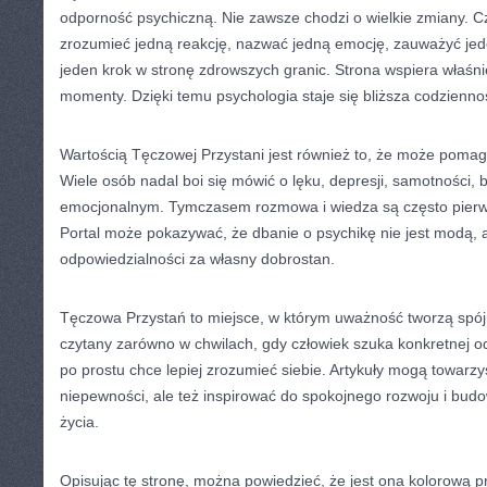
odporność psychiczną. Nie zawsze chodzi o wielkie zmiany. C
zrozumieć jedną reakcję, nazwać jedną emocję, zauważyć jed
jeden krok w stronę zdrowszych granic. Strona wspiera właśni
momenty. Dzięki temu psychologia staje się bliższa codziennoś
Wartością Tęczowej Przystani jest również to, że może poma
Wiele osób nadal boi się mówić o lęku, depresji, samotności, 
emocjonalnym. Tymczasem rozmowa i wiedza są często pierw
Portal może pokazywać, że dbanie o psychikę nie jest modą, 
odpowiedzialności za własny dobrostan.
Tęczowa Przystań to miejsce, w którym uważność tworzą spój
czytany zarówno w chwilach, gdy człowiek szuka konkretnej od
po prostu chce lepiej zrozumieć siebie. Artykuły mogą towar
niepewności, ale też inspirować do spokojnego rozwoju i bu
życia.
Opisując tę stronę, można powiedzieć, że jest ona kolorową prz