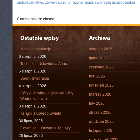
ziołolecznictwo
,
zrównoważony rozwój miast
,
zwierzęta gospodarskie
Comments are closed.
Miłosne Inspiracje
sierpień 2026
6 sierpnia, 2026
lipiec 2026
Technika i Ustawienia Aparatu
czerwiec 2026
5 sierpnia, 2026
maj 2026
Sport i Integracja
kwiecień 2026
4 sierpnia, 2026
Góry Australijskie (Wielkie Góry
marzec 2026
Wododziałowe)
luty 2026
3 sierpnia, 2026
styczeń 2026
Książki z Całego Świata
30 lipca, 2026
grudzień 2025
Cover Up i Usuwanie Tatuaży
listopad 2025
28 lipca, 2026
październik 2025