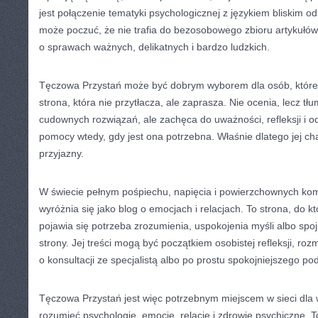
jest połączenie tematyki psychologicznej z językiem bliskim od
może poczuć, że nie trafia do bezosobowego zbioru artykułów,
o sprawach ważnych, delikatnych i bardzo ludzkich.
Tęczowa Przystań może być dobrym wyborem dla osób, które 
strona, która nie przytłacza, ale zaprasza. Nie ocenia, lecz tł
cudownych rozwiązań, ale zachęca do uważności, refleksji i 
pomocy wtedy, gdy jest ona potrzebna. Właśnie dlatego jej ch
przyjazny.
W świecie pełnym pośpiechu, napięcia i powierzchownych k
wyróżnia się jako blog o emocjach i relacjach. To strona, do 
pojawia się potrzeba zrozumienia, uspokojenia myśli albo spoj
strony. Jej treści mogą być początkiem osobistej refleksji, roz
o konsultacji ze specjalistą albo po prostu spokojniejszego po
Tęczowa Przystań jest więc potrzebnym miejscem w sieci dla w
rozumieć psychologię, emocje, relacje i zdrowie psychiczne. T