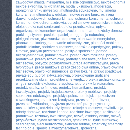
zawodowy
,
miasta inteligentne
,
miejskie ogrodnictwo
,
mikroekonomia
,
mikroelektronika
,
mikrofinanse
,
moda luksusowa
,
moderacja
,
monitoring rynku inwestycji
,
multimedia edukacyjne
,
multimedia
kulturalne
,
multimedia w edukacji
,
nowoczesne biuro
,
ochrona
danych osobowych
,
ochrona klimatu
,
ochrona konsumenta
,
ochrona
konsumentów
,
ochrona zdrowia
,
ogród zimowy
,
ogrodnictwo miejskie
,
oleje
,
opieka nad seniorami
,
opieka przedszkolna
,
optyka
,
organizacja dokumentów
,
organizacje humanitarne
,
ozdoby domowe
,
parki logistyczne
,
pasieka
,
pastel
,
pielęgnacja naturalna
,
pielęgniarstwo
,
piwowarstwo domowe
,
planowanie emerytalne
,
planowanie kariery
,
planowanie urbanistyczne
,
płatności mobilne
,
podatki lokalne
,
podróże biznesowe
,
podróże ekspedycyjne
,
pokazy
filmowe
,
polityka przestrzenna
,
polityka społeczna
,
pomoc
międzynarodowa
,
pomoc prawna
,
poradnictwo rodzinne
,
porady
podatkowe
,
porady rozwojowe
,
portrety biznesowe
,
pośrednictwo
biznesowe
,
pożyczki pozabankowe
,
praca administracyjna
,
praca
hybrydowa
,
praca naukowa
,
praca zespołowa online
,
prawo cywilne
biznesowe
,
prawo konsumenckie
,
prawo lokalne
,
prawo spadkowe
,
private equity
,
profilaktyka zdrowia
,
projektowanie graficzne
,
projektowanie ubrań
,
projektowanie wnętrz
,
projekty architektoniczne
wnętrz
,
projekty ekologiczne społeczne
,
projekty funkcjonalne
,
projekty graficzne firmowe
,
projekty humanitarne
,
projekty
inwestycyjne
,
projekty krajobrazowe
,
projekty meblowe
,
projekty
społeczne edukacyjne
,
projekty społeczne miejskie
,
przestrzeń
coworkingowa
,
przestrzeń kreatywna
,
przestrzeń publiczna
,
przestrzeń wirtualna
,
przyjazna przestrzeń pracy
,
psychologia
nastolatków
,
rękodzieło artystyczne
,
relacje biznesowe
,
rewitalizacja
,
roboty domowe
,
rodzinne finanse
,
rodzinne inwestycje
,
rozliczenia
podatkowe
,
rozmowy kwalifikacyjne
,
rozwój osobisty online
,
rozwój
przywództwa
,
rynek nieruchomości
,
rynek sztuki
,
rynki surowców
,
seed capital
,
sieci neuronowe
,
skincare routine
,
smart city
,
smart city
technologie
,
spedycja międzynarodowa
,
społeczna