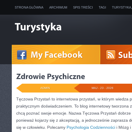
STRONA GŁÓWNA
ARCHIWUM
SPIS TREŚCI
TAGI
TURYSTYKA
ADMIN
MAJ - 23 - 2026
Tęczowa Przystań to internetowa przystań, w którym wiedza p
praktycznym doświadczeniem. To blog internetowy tworzona z
chcą poznać swoje emocje. Nazwa Tęczowa Przystań dobrze o
ponieważ kojarzy się z akceptacją, a jednocześnie zaprasza do 
się w człowieku. Polecamy
Psychologia Codzienności
i Mózg i