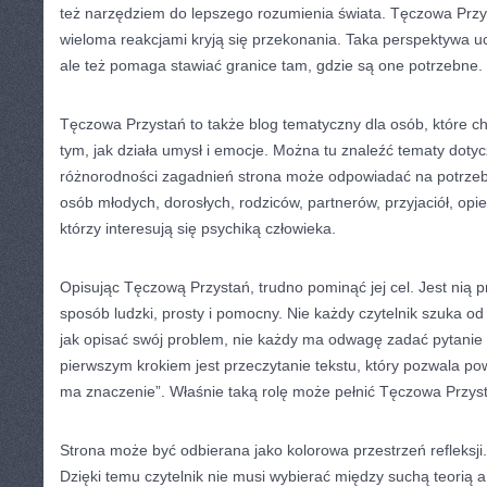
też narzędziem do lepszego rozumienia świata. Tęczowa Przy
wieloma reakcjami kryją się przekonania. Taka perspektywa u
ale też pomaga stawiać granice tam, gdzie są one potrzebne.
Tęczowa Przystań to także blog tematyczny dla osób, które ch
tym, jak działa umysł i emocje. Można tu znaleźć tematy doty
różnorodności zagadnień strona może odpowiadać na potrzeby
osób młodych, dorosłych, rodziców, partnerów, przyjaciół, opi
którzy interesują się psychiką człowieka.
Opisując Tęczową Przystań, trudno pominąć jej cel. Jest nią p
sposób ludzki, prosty i pomocny. Nie każdy czytelnik szuka od 
jak opisać swój problem, nie każdy ma odwagę zadać pytani
pierwszym krokiem jest przeczytanie tekstu, który pozwala powi
ma znaczenie”. Właśnie taką rolę może pełnić Tęczowa Przys
Strona może być odbierana jako kolorowa przestrzeń refleksji.
Dzięki temu czytelnik nie musi wybierać między suchą teorią