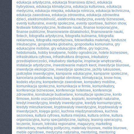
edukacja artystyczna
,
edukacja finansowa dzieci
,
edukacja
hybrydowa
,
edukacja klimatyczna
,
edukacja kulturowa
,
edukacja
medyczna
,
edukacja miejska
,
edukacja rolnicza
,
edukacja techniczna
,
edukacja zawodowa
,
edukacja zdrowotna
,
edukacja zdrowotna
dzieci
,
elektromobilność
,
elektronika medyczna
,
eventy biznesowe
,
eventy kulturalne
,
eventy społeczne
,
eventy sportowe
,
fashion show
,
festiwale folklorystyczne
,
festiwale nauki
,
finanse korporacyjne
,
finanse publiczne
,
finansowanie działalności
,
finansowanie nauki
,
fintech
,
fotografia artystyczna
,
fotografia kulinarna
,
fotografia
reklamowa
,
fotografia reportażowa
,
fotowoltaika materiały
,
fundusze
inkubacyjne
,
gospodarka globalna
,
gospodarka komunalna
,
gry
edukacyjne mobilne
,
gry edukacyjne offline
,
gry logiczne
,
hebdomada
,
hobby kreatywne
,
hobby ogrodnicze
,
hotele biznesowe
,
infrastruktura cyfrowa
,
infrastruktura drogowa
,
inkubatory
przedsiębiorczości
,
inkubatory startupów
,
inspiracje wnętrzarskie
,
instalacje artystyczne
,
inwestowanie małych kwot
,
inwestycje biurowe
,
inwestycje ekologiczne
,
inwestycje społeczne
,
jachty luksusowe
,
jastrzębie inwestycyjne
,
kampanie edukacyjne
,
kampanie społeczne
,
kancelaria podatkowa
,
kapitał obrotowy
,
klimatyzacja
,
know-how
,
kodeks etyczny
,
kompetencje zawodowe
,
komputery mobilne
,
komunikacja społeczna
,
komunikacja w firmie
,
komunikatory
,
konferencje biznesowe
,
konferencje hotelowe
,
konferencje
zdrowotne
,
konstrukcje budowlane
,
konsultacje społeczne
,
konto
firmowe
,
konto oszczędnościowe
,
kopiarki
,
kosmetyki naturalne
,
kredyt inwestycyjny
,
kredyty inwestycyjne
,
kredyty konsumpcyjne
,
kredyty mieszkaniowe
,
kryptowaluty inwestycyjne
,
kryptowaluty w
inwestycjach
,
księga gości
,
kuchnia międzynarodowa
,
kuchnia
sezonowa
,
kultura cyfrowa
,
kultura miejska
,
kultura online
,
kultura
organizacyjna
,
kursy specjalistyczne
,
laptopy
,
leasing operacyjny
,
leczenie
,
liceum
,
lotniska regionalne
,
magazyny
,
marketing
internetowy
,
marketing polityczny
,
materiały biurowe
,
meble biurowe
,
meble ogrodowe
,
medycyna naturalna
,
mentoring
,
mentoring