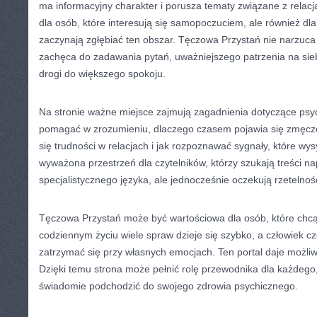
ma informacyjny charakter i porusza tematy związane z relacj
dla osób, które interesują się samopoczuciem, ale również dla
zaczynają zgłębiać ten obszar. Tęczowa Przystań nie narzuca
zachęca do zadawania pytań, uważniejszego patrzenia na sieb
drogi do większego spokoju.
Na stronie ważne miejsce zajmują zagadnienia dotyczące psyc
pomagać w zrozumieniu, dlaczego czasem pojawia się zmęcze
się trudności w relacjach i jak rozpoznawać sygnały, które wy
wyważona przestrzeń dla czytelników, którzy szukają treści n
specjalistycznego języka, ale jednocześnie oczekują rzetelnośc
Tęczowa Przystań może być wartościowa dla osób, które chcą
codziennym życiu wiele spraw dzieje się szybko, a człowiek c
zatrzymać się przy własnych emocjach. Ten portal daje możliw
Dzięki temu strona może pełnić rolę przewodnika dla każdego,
świadomie podchodzić do swojego zdrowia psychicznego.