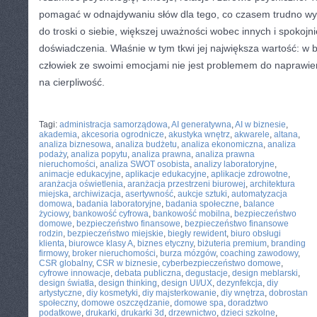
pomagać w odnajdywaniu słów dla tego, co czasem trudno w
do troski o siebie, większej uważności wobec innych i spokojn
doświadczenia. Właśnie w tym tkwi jej największa wartość: w 
człowiek ze swoimi emocjami nie jest problemem do naprawien
na cierpliwość.
CATEGORIES:
TURYSTYKA, PODRÓŻE
Tagi:
administracja samorządowa
,
AI generatywna
,
AI w biznesie
,
akademia
,
akcesoria ogrodnicze
,
akustyka wnętrz
,
akwarele
,
altana
,
analiza biznesowa
,
analiza budżetu
,
analiza ekonomiczna
,
analiza
podaży
,
analiza popytu
,
analiza prawna
,
analiza prawna
nieruchomości
,
analiza SWOT osobista
,
analizy laboratoryjne
,
animacje edukacyjne
,
aplikacje edukacyjne
,
aplikacje zdrowotne
,
aranżacja oświetlenia
,
aranżacja przestrzeni biurowej
,
architektura
miejska
,
archiwizacja
,
asertywność
,
aukcje sztuki
,
automatyzacja
domowa
,
badania laboratoryjne
,
badania społeczne
,
balance
życiowy
,
bankowość cyfrowa
,
bankowość mobilna
,
bezpieczeństwo
domowe
,
bezpieczeństwo finansowe
,
bezpieczeństwo finansowe
rodzin
,
bezpieczeństwo miejskie
,
biegły rewident
,
biuro obsługi
klienta
,
biurowce klasy A
,
biznes etyczny
,
biżuteria premium
,
branding
firmowy
,
broker nieruchomości
,
burza mózgów
,
coaching zawodowy
,
CSR globalny
,
CSR w biznesie
,
cyberbezpieczeństwo domowe
,
cyfrowe innowacje
,
debata publiczna
,
degustacje
,
design meblarski
,
design światła
,
design thinking
,
design UI/UX
,
dezynfekcja
,
diy
artystyczne
,
diy kosmetyki
,
diy majsterkowanie
,
diy wnętrza
,
dobrostan
społeczny
,
domowe oszczędzanie
,
domowe spa
,
doradztwo
podatkowe
,
drukarki
,
drukarki 3d
,
drzewnictwo
,
dzieci szkolne
,