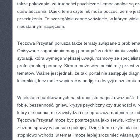
także pokazanie, że trudności psychiczne i emocjonalne są cz
doświadczenia. Dzięki temu czytelnik może poczuć, że nie je
przeciążenia. To szczególnie cenne w świecie, w którym wiele
nieustannym napięciem.
Tęczowa Przystań porusza także tematy związane z problema
Opisywane zagadnienia mogą pomagać w odróżnianiu zwykłeg
sytuacji, która wymaga większej uwagi, rozmowy ze specjalist
profesjonalnej pomocy. Strona może więc pełnić rolę przestrz
tematów. Ważne jest jednak, że taki portal nie zastępuje diagno
lekarskiej, lecz może wspierać w podjęciu decyzji o szukaniu 
W tekstach publikowanych na stronie istotna jest uważność. Te
fobie, bezsenność, gniew, kryzys psychiczny czy trudności w 
który nie ocenia, nie zawstydza i nie upraszcza nadmiernie l
Tęczowa Przystań może być postrzegana jako serwis, który s
złożone sprawy w sposób spokojny. Dzięki temu czytelnik nie c
stopniowo wchodzi w temat i może lepiej zrozumieć własną sy