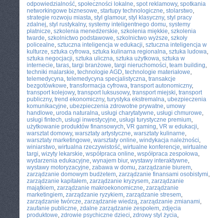
odpowiedzialność
,
społeczności lokalne
,
spot reklamowy
,
spotkania
networkingowe biznesowe
,
startupy technologiczne
,
stolarstwo
,
strategie rozwoju miasta
,
styl glamour
,
styl klasyczny
,
styl pracy
zdalnej
,
styl rustykalny
,
systemy inteligentnego domu
,
systemy
płatnicze
,
szkolenia menedżerskie
,
szkolenia miękkie
,
szkolenia
twarde
,
szkolnictwo podstawowe
,
szkolnictwo wyższe
,
szkoły
policealne
,
sztuczna inteligencja w edukacji
,
sztuczna inteligencja w
kulturze
,
sztuka cyfrowa
,
sztuka kulinarna regionalna
,
sztuka ludowa
,
sztuka negocjacji
,
sztuka uliczna
,
sztuka użytkowa
,
sztuka w
internecie
,
taras
,
targi branżowe
,
targi nieruchomości
,
team building
,
techniki malarskie
,
technologie AGD
,
technologie materiałowe
,
telemedycyna
,
telemedycyna specjalistyczna
,
transakcje
bezgotówkowe
,
transformacja cyfrowa
,
transport autonomiczny
,
transport kolejowy
,
transport luksusowy
,
transport miejski
,
transport
publiczny
,
trend ekonomiczny
,
turystyka ekstremalna
,
ubezpieczenia
komunikacyjne
,
ubezpieczenia zdrowotne prywatne
,
umowy
handlowe
,
uroda naturalna
,
usługi charytatywne
,
usługi chmurowe
,
usługi fintech
,
usługi inwestycyjne
,
usługi turystyczne premium
,
użytkowanie produktów finansowych
,
VR gaming
,
VR w edukacji
,
warsztat domowy
,
warsztaty artystyczne
,
warsztaty kulinarne
,
warsztaty marketingowe
,
warsztaty online
,
windykacja należności
,
winiarstwo
,
wirtualna rzeczywistość
,
wirtualne konferencje
,
wirtualne
targi
,
wizyty lekarskie
,
współpraca online
,
współpraca zespołowa
,
wydarzenia edukacyjne
,
wynajem biur
,
wystawy interaktywne
,
wystawy motoryzacyjne
,
zabawa w domu
,
zarządzanie biurem
,
zarządzanie domowym budżetem
,
zarządzanie finansami osobistymi
,
zarządzanie kapitałem
,
zarządzanie kryzysem
,
zarządzanie
majątkiem
,
zarządzanie makroekonomiczne
,
zarządzanie
marketingiem
,
zarządzanie ryzykiem
,
zarządzanie stresem
,
zarządzanie twórcze
,
zarządzanie wiedzą
,
zarządzanie zmianami
,
zaufanie publiczne
,
zdalne zarządzanie zespołem
,
zdjęcia
produktowe
,
zdrowie psychiczne dzieci
,
zdrowy styl życia
,