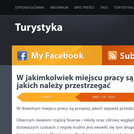
STRONA GŁÓWNA
ARCHIWUM
SPIS TREŚCI
TAGI
TURYSTYKA
ADMIN
WRZ - 19 - 2025
W dowolnym miejscu pracy są przepisy jakich wypada przest
Obecnym światem rządzą finanse i młody oraz zdrowy wygląd.
dzisiejszych czasach z reguły trudno jest weselić się tym dr