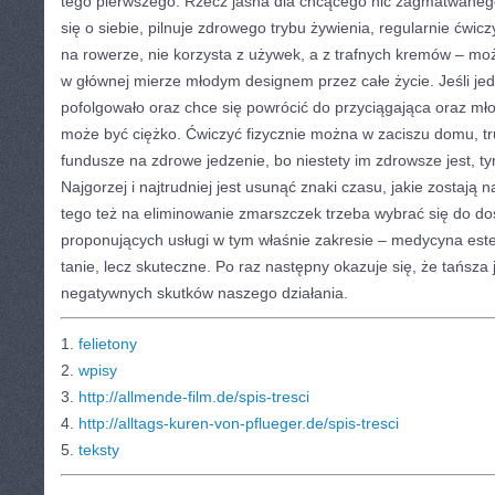
tego pierwszego. Rzecz jasna dla chcącego nic zagmatwanego 
się o siebie, pilnuje zdrowego trybu żywienia, regularnie ćwic
na rowerze, nie korzysta z używek, a z trafnych kremów – mo
w głównej mierze młodym designem przez całe życie. Jeśli je
pofolgowało oraz chce się powrócić do przyciągająca oraz mło
może być ciężko. Ćwiczyć fizycznie można w zaciszu domu, tru
fundusze na zdrowe jedzenie, bo niestety im zdrowsze jest, t
Najgorzej i najtrudniej jest usunąć znaki czasu, jakie zostają 
tego też na eliminowanie zmarszczek trzeba wybrać się do d
proponujących usługi w tym właśnie zakresie – medycyna estet
tanie, lecz skuteczne. Po raz następny okazuje się, że tańsza 
negatywnych skutków naszego działania.
1.
felietony
2.
wpisy
3.
http://allmende-film.de/spis-tresci
4.
http://alltags-kuren-von-pflueger.de/spis-tresci
5.
teksty
CATEGORIES:
TURYSTYKA, PODRÓŻE