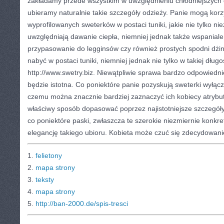
zakładamy przede wszystkim w uwzględnieniu chłodniejszych 
ubieramy naturalnie takie szczegóły odzieży. Panie mogą kor
wyprofilowanych sweterków w postaci tuniki, jakie nie tylko n
uwzględniają dawanie ciepła, niemniej jednak także wspaniale 
przypasowanie do legginsów czy również prostych spodni dżi
nabyć w postaci tuniki, niemniej jednak nie tylko w takiej dłu
http://www.swetry.biz. Niewątpliwie sprawa bardzo odpowiedn
będzie istotna. Co poniektóre panie pozyskują sweterki wyłąc
czemu można znacznie bardziej zaznaczyć ich kobiecy atrybut
właściwy sposób dopasować poprzez najistotniejsze szczegóły
co poniektóre paski, zwłaszcza te szerokie niezmiernie konkre
elegancję takiego ubioru. Kobieta może czuć się zdecydowanie
1.
felietony
2.
mapa strony
3.
teksty
4.
mapa strony
5.
http://ban-2000.de/spis-tresci
CATEGORIES:
TURYSTYKA, PODRÓŻE