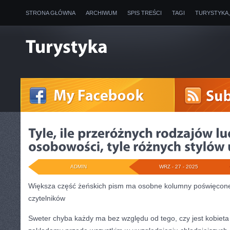
STRONA GŁÓWNA
ARCHIWUM
SPIS TREŚCI
TAGI
TURYSTYKA
ADMIN
WRZ - 27 - 2025
Większa część żeńskich pism ma osobne kolumny poświęcone 
czytelników
Sweter chyba każdy ma bez względu od tego, czy jest kobiet