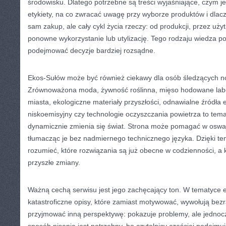
środowisku. Dlatego potrzebne są treści wyjaśniające, czym j
etykiety, na co zwracać uwagę przy wyborze produktów i dlac
sam zakup, ale cały cykl życia rzeczy: od produkcji, przez uż
ponowne wykorzystanie lub utylizację. Tego rodzaju wiedza p
podejmować decyzje bardziej rozsądne.
Ekos-Sułów może być również ciekawy dla osób śledzących now
Zrównoważona moda, żywność roślinna, mięso hodowane labora
miasta, ekologiczne materiały przyszłości, odnawialne źródła e
niskoemisyjny czy technologie oczyszczania powietrza to temat
dynamicznie zmienia się świat. Strona może pomagać w oswaj
tłumacząc je bez nadmiernego technicznego języka. Dzięki tem
rozumieć, które rozwiązania są już obecne w codzienności, a 
przyszłe zmiany.
Ważną cechą serwisu jest jego zachęcający ton. W tematyce e
katastroficzne opisy, które zamiast motywować, wywołują be
przyjmować inną perspektywę: pokazuje problemy, ale jednoc