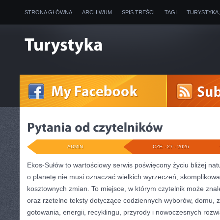
STRONA GŁÓWNA
ARCHIWUM
SPIS TREŚCI
TAGI
TURYSTYKA
ADMIN
CZE - 27 - 2026
Ekos-Sułów to wartościowy serwis poświęcony życiu bliżej natu
o planetę nie musi oznaczać wielkich wyrzeczeń, skomplikowa
kosztownych zmian. To miejsce, w którym czytelnik może znal
oraz rzetelne teksty dotyczące codziennych wyborów, domu, 
gotowania, energii, recyklingu, przyrody i nowoczesnych rozw