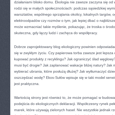
działaniami blisko domu. Ekologia nie zawsze zaczyna się od 
rodzi się w małych społecznościach: podczas sąsiedzkiej wym
warsztatów, wspólnego sprzątania okolicy, lokalnych targów, 
elektroodpadów czy rozmów o tym, jak lepiej dbać o najbliższ
może wzmacniać takie myślenie, pokazując, że troska o środow
skuteczna, gdy łączy ludzi i zachęca do współpracy.
Dobrze zaprojektowany blog ekologiczny powinien odpowiadać 
się w zwykłym życiu. Czy papierowa torba zawsze jest lepsza 
kupować produkty z recyklingu? Jak ograniczyć ślad węglowy
musi być drogie? Jak zaplanować wakacje bliżej natury? Jak 
wybierać ubrania, które posłużą dłużej? Jak wytłumaczyć dzie
oszczędzać wodę? Ekos-Sułów wpisuje się w taki model serwi
jest praktyczna.
Wartością strony jest również to, że może pomagać w budow
podejścia do ekologicznych deklaracji. Współczesny rynek pełe
marek, które używają zielonych haseł. Nie wszystkie jednak r