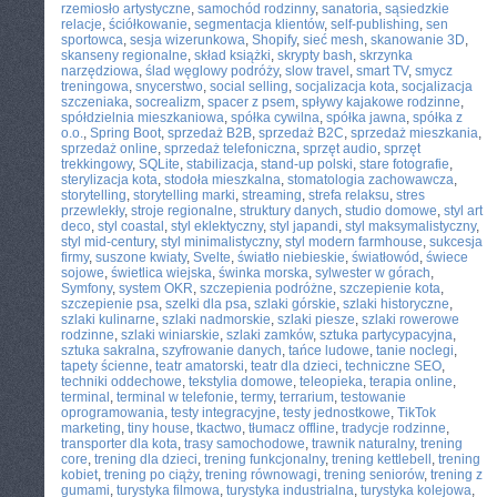
rzemiosło artystyczne
,
samochód rodzinny
,
sanatoria
,
sąsiedzkie
relacje
,
ściółkowanie
,
segmentacja klientów
,
self-publishing
,
sen
sportowca
,
sesja wizerunkowa
,
Shopify
,
sieć mesh
,
skanowanie 3D
,
skanseny regionalne
,
skład książki
,
skrypty bash
,
skrzynka
narzędziowa
,
ślad węglowy podróży
,
slow travel
,
smart TV
,
smycz
treningowa
,
snycerstwo
,
social selling
,
socjalizacja kota
,
socjalizacja
szczeniaka
,
socrealizm
,
spacer z psem
,
spływy kajakowe rodzinne
,
spółdzielnia mieszkaniowa
,
spółka cywilna
,
spółka jawna
,
spółka z
o.o.
,
Spring Boot
,
sprzedaż B2B
,
sprzedaż B2C
,
sprzedaż mieszkania
,
sprzedaż online
,
sprzedaż telefoniczna
,
sprzęt audio
,
sprzęt
trekkingowy
,
SQLite
,
stabilizacja
,
stand-up polski
,
stare fotografie
,
sterylizacja kota
,
stodoła mieszkalna
,
stomatologia zachowawcza
,
storytelling
,
storytelling marki
,
streaming
,
strefa relaksu
,
stres
przewlekły
,
stroje regionalne
,
struktury danych
,
studio domowe
,
styl art
deco
,
styl coastal
,
styl eklektyczny
,
styl japandi
,
styl maksymalistyczny
,
styl mid-century
,
styl minimalistyczny
,
styl modern farmhouse
,
sukcesja
firmy
,
suszone kwiaty
,
Svelte
,
światło niebieskie
,
światłowód
,
świece
sojowe
,
świetlica wiejska
,
świnka morska
,
sylwester w górach
,
Symfony
,
system OKR
,
szczepienia podróżne
,
szczepienie kota
,
szczepienie psa
,
szelki dla psa
,
szlaki górskie
,
szlaki historyczne
,
szlaki kulinarne
,
szlaki nadmorskie
,
szlaki piesze
,
szlaki rowerowe
rodzinne
,
szlaki winiarskie
,
szlaki zamków
,
sztuka partycypacyjna
,
sztuka sakralna
,
szyfrowanie danych
,
tańce ludowe
,
tanie noclegi
,
tapety ścienne
,
teatr amatorski
,
teatr dla dzieci
,
techniczne SEO
,
techniki oddechowe
,
tekstylia domowe
,
teleopieka
,
terapia online
,
terminal
,
terminal w telefonie
,
termy
,
terrarium
,
testowanie
oprogramowania
,
testy integracyjne
,
testy jednostkowe
,
TikTok
marketing
,
tiny house
,
tkactwo
,
tłumacz offline
,
tradycje rodzinne
,
transporter dla kota
,
trasy samochodowe
,
trawnik naturalny
,
trening
core
,
trening dla dzieci
,
trening funkcjonalny
,
trening kettlebell
,
trening
kobiet
,
trening po ciąży
,
trening równowagi
,
trening seniorów
,
trening z
gumami
,
turystyka filmowa
,
turystyka industrialna
,
turystyka kolejowa
,