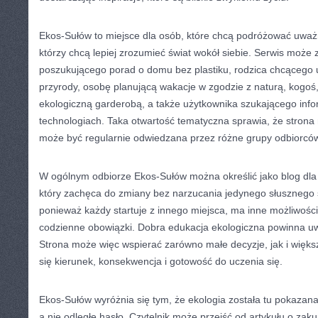
Ekos-Sułów to miejsce dla osób, które chcą podróżować uważni
którzy chcą lepiej zrozumieć świat wokół siebie. Serwis może 
poszukującego porad o domu bez plastiku, rodzica chcącego 
przyrody, osobę planującą wakacje w zgodzie z naturą, kogoś,
ekologiczną garderobą, a także użytkownika szukającego infor
technologiach. Taka otwartość tematyczna sprawia, że strona
może być regularnie odwiedzana przez różne grupy odbiorcó
W ogólnym odbiorze Ekos-Sułów można określić jako blog dla
który zachęca do zmiany bez narzucania jedynego słusznego s
ponieważ każdy startuje z innego miejsca, ma inne możliwości,
codzienne obowiązki. Dobra edukacja ekologiczna powinna uw
Strona może więc wspierać zarówno małe decyzje, jak i większ
się kierunek, konsekwencja i gotowość do uczenia się.
Ekos-Sułów wyróżnia się tym, że ekologia została tu pokazana
a nie odległe hasło. Czytelnik może przejść od artykułu o zak