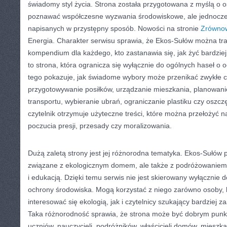
świadomy styl życia. Strona została przygotowana z myślą o 
poznawać współczesne wyzwania środowiskowe, ale jednocześ
napisanych w przystępny sposób. Nowości na stronie
Zrówno
Energia. Charakter serwisu sprawia, że Ekos-Sułów można tra
kompendium dla każdego, kto zastanawia się, jak żyć bardziej 
to strona, która ogranicza się wyłącznie do ogólnych haseł o 
tego pokazuje, jak świadome wybory może przenikać zwykłe c
przygotowywanie posiłków, urządzanie mieszkania, planowanie
transportu, wybieranie ubrań, ograniczanie plastiku czy oszcz
czytelnik otrzymuje użyteczne treści, które można przełożyć 
poczucia presji, przesady czy moralizowania.
Dużą zaletą strony jest jej różnorodna tematyka. Ekos-Sułów
związane z ekologicznym domem, ale także z podróżowaniem,
i edukacją. Dzięki temu serwis nie jest skierowany wyłącznie 
ochrony środowiska. Mogą korzystać z niego zarówno osoby, 
interesować się ekologią, jak i czytelnicy szukający bardzie
Taka różnorodność sprawia, że strona może być dobrym punk
uczniów, nauczycieli, podróżników, właścicieli domów, mieszk