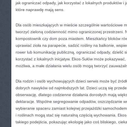
jak ograniczać odpady, jak korzystać z lokalnych produktów i
które naprawdę mają sens.
Dla osób mieszkających w mieście szczególnie wartościowe mo
tworzyć zieloną codzienność mimo ograniczonej przestrzeni. 
kompostownik czy dom poza miastem. Mieszkańcy bloków rów
uprawiać zioła na parapecie, sadzić rośliny na balkonie, wspie
rower lub komunikację publiczną, ograniczać odpady, dzielić s
korzystać z lokalnych inicjatyw. Ekos-Sułów może pokazywać, 
możliwa, a małe działania wielu osób mogą tworzyć zauważal
Dla rodzin i osób wychowujących dzieci serwis może być źr
dobrych nawyków od najmłodszych lat. Dzieci uczą się przede
obserwację, dlatego codzienne działania dorosłych mają więk
deklaracje. Wspólne segregowanie odpadów, oszczędzanie w
wybieranie spaceru zamiast kolejnej przejażdżki samochode
i roślinach mogą stać się naturalną częścią wychowania. Eko
takiego podejścia, pokazując ekologię jako coś bliskiego, cie