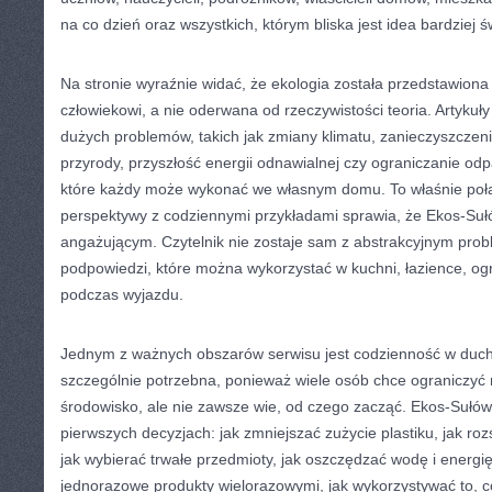
na co dzień oraz wszystkich, którym bliska jest idea bardziej
Na stronie wyraźnie widać, że ekologia została przedstawiona 
człowiekowi, a nie oderwana od rzeczywistości teoria. Artyku
dużych problemów, takich jak zmiany klimatu, zanieczyszczen
przyrody, przyszłość energii odnawialnej czy ograniczanie odp
które każdy może wykonać we własnym domu. To właśnie połą
perspektywy z codziennymi przykładami sprawia, że Ekos-Suł
angażującym. Czytelnik nie zostaje sam z abstrakcyjnym pro
podpowiedzi, które można wykorzystać w kuchni, łazience, ogr
podczas wyjazdu.
Jednym z ważnych obszarów serwisu jest codzienność w duch
szczególnie potrzebna, ponieważ wiele osób chce ograniczyć
środowisko, ale nie zawsze wie, od czego zacząć. Ekos-Suł
pierwszych decyzjach: jak zmniejszać zużycie plastiku, jak r
jak wybierać trwałe przedmioty, jak oszczędzać wodę i energi
jednorazowe produkty wielorazowymi, jak wykorzystywać to, c