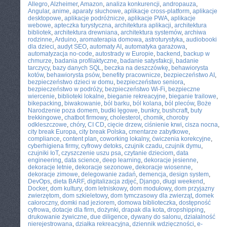
Allegro
,
Alzheimer
,
Amazon
,
analiza konkurencji
,
andropauza
,
Angular
,
anime
,
aparaty słuchowe
,
aplikacje cross-platform
,
aplikacje
desktopowe
,
aplikacje podróżnicze
,
aplikacje PWA
,
aplikacje
webowe
,
apteczka turystyczna
,
architektura aplikacji
,
architektura
bibliotek
,
architektura drewniana
,
architektura systemów
,
archiwa
rodzinne
,
Arduino
,
aromaterapia domowa
,
astroturystyka
,
audiobooki
dla dzieci
,
audyt SEO
,
automaty AI
,
automatyka garażowa
,
automatyzacja no-code
,
autostrady w Europie
,
backend
,
backup w
chmurze
,
badania profilaktyczne
,
badanie satysfakcji
,
badanie
tarczycy
,
bazy danych SQL
,
beczka na deszczówkę
,
behawiorysta
kotów
,
behawiorysta psów
,
benefity pracownicze
,
bezpieczeństwo AI
,
bezpieczeństwo dzieci w domu
,
bezpieczeństwo seniora
,
bezpieczeństwo w podróży
,
bezpieczeństwo Wi-Fi
,
bezpieczne
wiercenie
,
biblioteki lokalne
,
bieganie rekreacyjne
,
bieganie trailowe
,
bikepacking
,
biwakowanie
,
ból barku
,
ból kolana
,
ból pleców
,
Boże
Narodzenie poza domem
,
budki lęgowe
,
bunkry
,
bushcraft
,
buty
trekkingowe
,
chatbot firmowy
,
cholesterol
,
chomik
,
choroby
odkleszczowe
,
chóry
,
CI CD
,
cięcie drzew
,
ciśnienie krwi
,
cisza nocna
,
city break Europa
,
city break Polska
,
cmentarze zabytkowe
,
compliance
,
content plan
,
coworking lokalny
,
ćwiczenia korekcyjne
,
cyberhigiena firmy
,
cyfrowy detoks
,
czujnik czadu
,
czujnik dymu
,
czujniki IoT
,
czyszczenie uszu psa
,
czytanie dzieciom
,
data
engineering
,
data science
,
deep learning
,
dekoracje jesienne
,
dekoracje letnie
,
dekoracje sezonowe
,
dekoracje wiosenne
,
dekoracje zimowe
,
delegowanie zadań
,
demencja
,
design system
,
DevOps
,
dieta BARF
,
digitalizacja zdjęć
,
Django
,
długi weekend
,
Docker
,
dom kultury
,
dom letniskowy
,
dom modułowy
,
dom przyjazny
zwierzętom
,
dom szkieletowy
,
dom tymczasowy dla zwierząt
,
domek
całoroczny
,
domki nad jeziorem
,
domowa biblioteczka
,
dostępność
cyfrowa
,
dotacje dla firm
,
dożynki
,
drapak dla kota
,
dropshipping
,
drukowanie żywiczne
,
due diligence
,
dywany do salonu
,
działalność
nierejestrowana
,
działka rekreacyjna
,
dziennik wdzięczności
,
e-