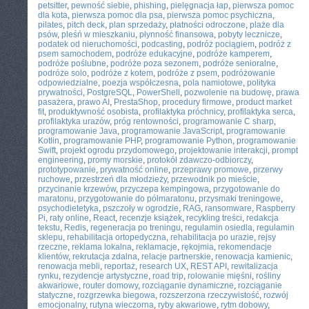
petsitter
,
pewność siebie
,
phishing
,
pielęgnacja łap
,
pierwsza pomoc
dla kota
,
pierwsza pomoc dla psa
,
pierwsza pomoc psychiczna
,
pilates
,
pitch deck
,
plan sprzedaży
,
płatności odroczone
,
plaże dla
psów
,
pleśń w mieszkaniu
,
płynność finansowa
,
pobyty lecznicze
,
podatek od nieruchomości
,
podcasting
,
podróż pociągiem
,
podróż z
psem samochodem
,
podróże edukacyjne
,
podróże kamperem
,
podróże poślubne
,
podróże poza sezonem
,
podróże senioralne
,
podróże solo
,
podróże z kotem
,
podróże z psem
,
podróżowanie
odpowiedzialne
,
poezja współczesna
,
pola namiotowe
,
polityka
prywatności
,
PostgreSQL
,
PowerShell
,
pozwolenie na budowę
,
prawa
pasażera
,
prawo AI
,
PrestaShop
,
procedury firmowe
,
product market
fit
,
produktywność osobista
,
profilaktyka próchnicy
,
profilaktyka serca
,
profilaktyka urazów
,
próg rentowności
,
programowanie C sharp
,
programowanie Java
,
programowanie JavaScript
,
programowanie
Kotlin
,
programowanie PHP
,
programowanie Python
,
programowanie
Swift
,
projekt ogrodu przydomowego
,
projektowanie interakcji
,
prompt
engineering
,
promy morskie
,
protokół zdawczo-odbiorczy
,
prototypowanie
,
prywatność online
,
przeprawy promowe
,
przerwy
ruchowe
,
przestrzeń dla młodzieży
,
przewodnik po mieście
,
przycinanie krzewów
,
przyczepa kempingowa
,
przygotowanie do
maratonu
,
przygotowanie do półmaratonu
,
przysmaki treningowe
,
psychodietetyka
,
pszczoły w ogrodzie
,
RAG
,
ransomware
,
Raspberry
Pi
,
raty online
,
React
,
recenzje książek
,
recykling treści
,
redakcja
tekstu
,
Redis
,
regeneracja po treningu
,
regulamin osiedla
,
regulamin
sklepu
,
rehabilitacja ortopedyczna
,
rehabilitacja po urazie
,
rejsy
rzeczne
,
reklama lokalna
,
reklamacje
,
rękojmia
,
rekomendacje
klientów
,
rekrutacja zdalna
,
relacje partnerskie
,
renowacja kamienic
,
renowacja mebli
,
reportaż
,
research UX
,
REST API
,
rewitalizacja
rynku
,
rezydencje artystyczne
,
road trip
,
rolowanie mięśni
,
rośliny
akwariowe
,
router domowy
,
rozciąganie dynamiczne
,
rozciąganie
statyczne
,
rozgrzewka biegowa
,
rozszerzona rzeczywistość
,
rozwój
emocjonalny
,
rutyna wieczorna
,
ryby akwariowe
,
rytm dobowy
,