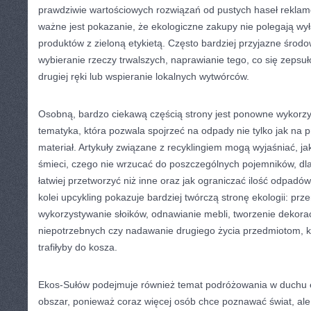
prawdziwie wartościowych rozwiązań od pustych haseł reklam
ważne jest pokazanie, że ekologiczne zakupy nie polegają wy
produktów z zieloną etykietą. Często bardziej przyjazne środo
wybieranie rzeczy trwalszych, naprawianie tego, co się zepsuł
drugiej ręki lub wspieranie lokalnych wytwórców.
Osobną, bardzo ciekawą częścią strony jest ponowne wykorzy
tematyka, która pozwala spojrzeć na odpady nie tylko jak na p
materiał. Artykuły związane z recyklingiem mogą wyjaśniać, 
śmieci, czego nie wrzucać do poszczególnych pojemników, dla
łatwiej przetworzyć niż inne oraz jak ograniczać ilość odpadó
kolei upcykling pokazuje bardziej twórczą stronę ekologii: prz
wykorzystywanie słoików, odnawianie mebli, tworzenie dekorac
niepotrzebnych czy nadawanie drugiego życia przedmiotom, 
trafiłyby do kosza.
Ekos-Sułów podejmuje również temat podróżowania w duchu e
obszar, ponieważ coraz więcej osób chce poznawać świat, ale