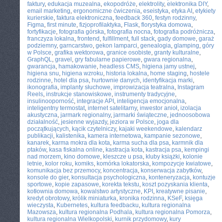
faktury
,
edukacja muzealna
,
ekopodróże
,
elektrolity
,
elektronika DIY
,
email marketing
,
ergonomiczne ćwiczenia
,
eseistyka
,
etyka AI
,
etykiety
kurierskie
,
faktura elektroniczna
,
feedback 360
,
festyn rodzinny
,
Figma
,
first minute
,
fizjoprofilaktyka
,
Flask
,
florystyka domowa
,
fortyfikacje
,
fotografia górska
,
fotografia nocna
,
fotografia podróżnicza
,
franczyza lokalna
,
frontend
,
fulfillment
,
full stack
,
gady domowe
,
garaż
podziemny
,
garncarstwo
,
gekon lamparci
,
genealogia
,
glamping
,
góry
w Polsce
,
grafika wektorowa
,
granice osobiste
,
granty kulturalne
,
GraphQL
,
gravel
,
gry fabularne papierowe
,
gwara regionalna
,
gwarancja
,
hamakowanie
,
headless CMS
,
higiena jamy ustnej
,
higiena snu
,
higiena wzroku
,
historia lokalna
,
home staging
,
hostele
rodzinne
,
hotel dla psa
,
hurtownie danych
,
identyfikacja marki
,
ikonografia
,
implanty słuchowe
,
improwizacja teatralna
,
Instagram
Reels
,
instrukcje stanowiskowe
,
instrumenty tradycyjne
,
insulinooporność
,
integracje API
,
inteligencja emocjonalna
,
inteligentny termostat
,
internet satelitarny
,
inwestor anioł
,
izolacja
akustyczna
,
jarmark regionalny
,
jarmarki świąteczne
,
jednoosobowa
działalność
,
jesienne wyjazdy
,
jeziora w Polsce
,
joga dla
początkujących
,
kącik czytelniczy
,
kajaki weekendowe
,
kalendarz
publikacji
,
kalistenika
,
kamera internetowa
,
kampanie sezonowe
,
kanarek
,
karma mokra dla kota
,
karma sucha dla psa
,
karmnik dla
ptaków
,
kasa fiskalna online
,
kastracja kota
,
kastracja psa
,
kempingi
nad morzem
,
kino domowe
,
kleszcze u psa
,
kluby książki
,
kolonie
letnie
,
kolor roku
,
komiks
,
komórka lokatorska
,
kompozycje kwiatowe
,
komunikacja bez przemocy
,
koncentracja
,
konserwacja zabytków
,
konsole do gier
,
konsultacja psychologiczna
,
konteneryzacja
,
kontuzje
sportowe
,
kopie zapasowe
,
korekta tekstu
,
koszt pozyskania klienta
,
kotłownia domowa
,
kowalstwo artystyczne
,
KPI
,
kreatywne pisanie
,
kredyt obrotowy
,
królik miniaturka
,
kronika rodzinna
,
KSeF
,
księga
wieczysta
,
Kubernetes
,
kultura feedbacku
,
kultura regionalna
Mazowsza
,
kultura regionalna Podhala
,
kultura regionalna Pomorza
,
kultura regionalna Wielkopolski
,
kurnik przydomowy
,
kury