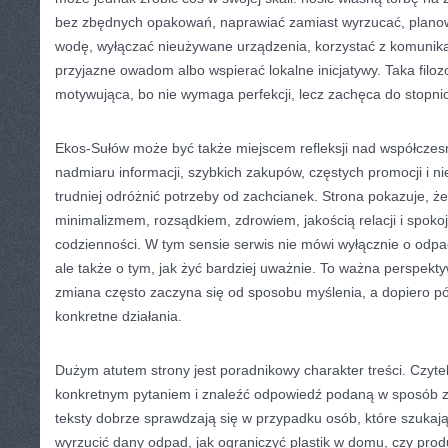
bez zbędnych opakowań, naprawiać zamiast wyrzucać, planow
wodę, wyłączać nieużywane urządzenia, korzystać z komunikacj
przyjazne owadom albo wspierać lokalne inicjatywy. Taka filozo
motywująca, bo nie wymaga perfekcji, lecz zachęca do stopni
Ekos-Sułów może być także miejscem refleksji nad współczes
nadmiaru informacji, szybkich zakupów, częstych promocji i 
trudniej odróżnić potrzeby od zachcianek. Strona pokazuje, że 
minimalizmem, rozsądkiem, zdrowiem, jakością relacji i spok
codzienności. W tym sensie serwis nie mówi wyłącznie o odpa
ale także o tym, jak żyć bardziej uważnie. To ważna perspek
zmiana często zaczyna się od sposobu myślenia, a dopiero pó
konkretne działania.
Dużym atutem strony jest poradnikowy charakter treści. Czyteln
konkretnym pytaniem i znaleźć odpowiedź podaną w sposób z
teksty dobrze sprawdzają się w przypadku osób, które szukają
wyrzucić dany odpad, jak ograniczyć plastik w domu, czy pro