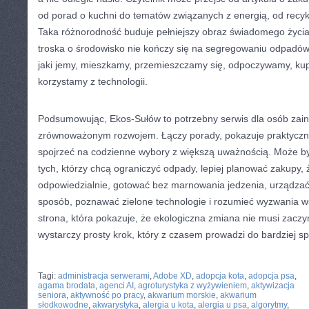
od porad o kuchni do tematów związanych z energią, od recyk
Taka różnorodność buduje pełniejszy obraz świadomego życia
troska o środowisko nie kończy się na segregowaniu odpadów
jaki jemy, mieszkamy, przemieszczamy się, odpoczywamy, kup
korzystamy z technologii.
Podsumowując, Ekos-Sułów to potrzebny serwis dla osób zai
zrównoważonym rozwojem. Łączy porady, pokazuje praktyczn
spojrzeć na codzienne wybory z większą uważnością. Może b
tych, którzy chcą ograniczyć odpady, lepiej planować zakupy, 
odpowiedzialnie, gotować bez marnowania jedzenia, urządzać
sposób, poznawać zielone technologie i rozumieć wyzwania w
strona, która pokazuje, że ekologiczna zmiana nie musi zaczy
wystarczy prosty krok, który z czasem prowadzi do bardziej s
CATEGORIES:
TURYSTYKA, PODRÓŻE
Tagi:
administracja serwerami
,
Adobe XD
,
adopcja kota
,
adopcja psa
,
agama brodata
,
agenci AI
,
agroturystyka z wyżywieniem
,
aktywizacja
seniora
,
aktywność po pracy
,
akwarium morskie
,
akwarium
słodkowodne
,
akwarystyka
,
alergia u kota
,
alergia u psa
,
algorytmy
,