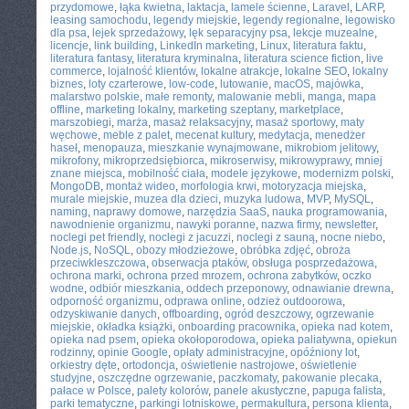
przydomowe
,
łąka kwietna
,
laktacja
,
lamele ścienne
,
Laravel
,
LARP
,
leasing samochodu
,
legendy miejskie
,
legendy regionalne
,
legowisko
dla psa
,
lejek sprzedażowy
,
lęk separacyjny psa
,
lekcje muzealne
,
licencje
,
link building
,
LinkedIn marketing
,
Linux
,
literatura faktu
,
literatura fantasy
,
literatura kryminalna
,
literatura science fiction
,
live
commerce
,
lojalność klientów
,
lokalne atrakcje
,
lokalne SEO
,
lokalny
biznes
,
loty czarterowe
,
low-code
,
lutowanie
,
macOS
,
majówka
,
malarstwo polskie
,
małe remonty
,
malowanie mebli
,
manga
,
mapa
offline
,
marketing lokalny
,
marketing szeptany
,
marketplace
,
marszobiegi
,
marża
,
masaż relaksacyjny
,
masaż sportowy
,
maty
węchowe
,
meble z palet
,
mecenat kultury
,
medytacja
,
menedżer
haseł
,
menopauza
,
mieszkanie wynajmowane
,
mikrobiom jelitowy
,
mikrofony
,
mikroprzedsiębiorca
,
mikroserwisy
,
mikrowyprawy
,
mniej
znane miejsca
,
mobilność ciała
,
modele językowe
,
modernizm polski
,
MongoDB
,
montaż wideo
,
morfologia krwi
,
motoryzacja miejska
,
murale miejskie
,
muzea dla dzieci
,
muzyka ludowa
,
MVP
,
MySQL
,
naming
,
naprawy domowe
,
narzędzia SaaS
,
nauka programowania
,
nawodnienie organizmu
,
nawyki poranne
,
nazwa firmy
,
newsletter
,
noclegi pet friendly
,
noclegi z jacuzzi
,
noclegi z sauną
,
nocne niebo
,
Node.js
,
NoSQL
,
obozy młodzieżowe
,
obróbka zdjęć
,
obroża
przeciwkleszczowa
,
obserwacja ptaków
,
obsługa posprzedażowa
,
ochrona marki
,
ochrona przed mrozem
,
ochrona zabytków
,
oczko
wodne
,
odbiór mieszkania
,
oddech przeponowy
,
odnawianie drewna
,
odporność organizmu
,
odprawa online
,
odzież outdoorowa
,
odzyskiwanie danych
,
offboarding
,
ogród deszczowy
,
ogrzewanie
miejskie
,
okładka książki
,
onboarding pracownika
,
opieka nad kotem
,
opieka nad psem
,
opieka okołoporodowa
,
opieka paliatywna
,
opiekun
rodzinny
,
opinie Google
,
opłaty administracyjne
,
opóźniony lot
,
orkiestry dęte
,
ortodoncja
,
oświetlenie nastrojowe
,
oświetlenie
studyjne
,
oszczędne ogrzewanie
,
paczkomaty
,
pakowanie plecaka
,
pałace w Polsce
,
palety kolorów
,
panele akustyczne
,
papuga falista
,
parki tematyczne
,
parkingi lotniskowe
,
permakultura
,
persona klienta
,