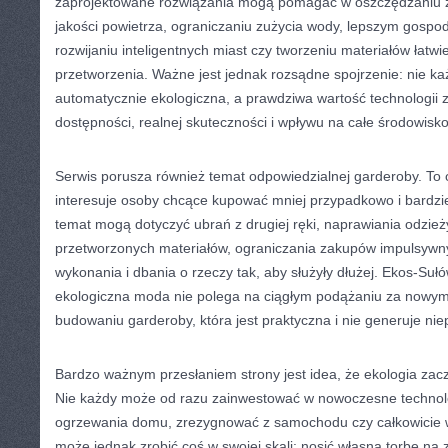
zaprojektowane rozwiązania mogą pomagać w oszczędzaniu 
jakości powietrza, ograniczaniu zużycia wody, lepszym gosp
rozwijaniu inteligentnych miast czy tworzeniu materiałów łat
przetworzenia. Ważne jest jednak rozsądne spojrzenie: nie ka
automatycznie ekologiczna, a prawdziwa wartość technologii za
dostępności, realnej skuteczności i wpływu na całe środowisko
Serwis porusza również temat odpowiedzialnej garderoby. To o
interesuje osoby chcące kupować mniej przypadkowo i bardzie
temat mogą dotyczyć ubrań z drugiej ręki, naprawiania odzież
przetworzonych materiałów, ograniczania zakupów impulsywny
wykonania i dbania o rzeczy tak, aby służyły dłużej. Ekos-Su
ekologiczna moda nie polega na ciągłym podążaniu za nowymi
budowaniu garderoby, która jest praktyczna i nie generuje ni
Bardzo ważnym przesłaniem strony jest idea, że ekologia zac
Nie każdy może od razu zainwestować w nowoczesne technol
ogrzewania domu, zrezygnować z samochodu czy całkowicie w
może jednak zrobić coś w swojej skali: nosić własną torbę na