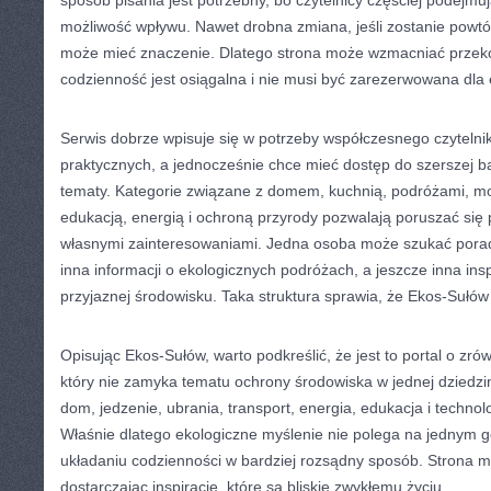
sposób pisania jest potrzebny, bo czytelnicy częściej podejmuj
możliwość wpływu. Nawet drobna zmiana, jeśli zostanie powtó
może mieć znaczenie. Dlatego strona może wzmacniać przeko
codzienność jest osiągalna i nie musi być zarezerwowana dla
Serwis dobrze wpisuje się w potrzeby współczesnego czytelnika
praktycznych, a jednocześnie chce mieć dostęp do szerszej b
tematy. Kategorie związane z domem, kuchnią, podróżami, mo
edukacją, energią i ochroną przyrody pozwalają poruszać się 
własnymi zainteresowaniami. Jedna osoba może szukać pora
inna informacji o ekologicznych podróżach, a jeszcze inna insp
przyjaznej środowisku. Taka struktura sprawia, że Ekos-Sułów 
Opisując Ekos-Sułów, warto podkreślić, że jest to portal o zr
który nie zamyka tematu ochrony środowiska w jednej dziedzin
dom, jedzenie, ubrania, transport, energia, edukacja i techno
Właśnie dlatego ekologiczne myślenie nie polega na jednym g
układaniu codzienności w bardziej rozsądny sposób. Strona 
dostarczając inspiracje, które są bliskie zwykłemu życiu.