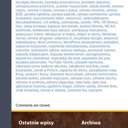
turystyka literacka
,
turystyka przyrodnicza
,
turystyka sakralna
,
ubezpieczenie podróżne
,
uczenie maszynowe
,
ukryte perełki
,
umowa
najmu
,
umowa o dzieło
,
umowa o pracę
,
umowa zlecenie
,
umowy
B2B
,
uprawa ogórków
,
uprawa papryki
,
uprawa pomidorów
,
uprawa
truskawek
,
uszczelnianie okien
,
uważność
,
uwierzytelnianie
dwuskładnikowe
,
UX writing
,
uzdrowiska
,
vanlife
,
VPN
,
VR fitness
,
Vue
,
wada postawy
,
wakacje last minute
,
wartość klienta
,
WCAG
,
webhooki
,
wektorowe bazy danych
,
wentylacja mieszkania
,
weterynarz online
,
Wielkanoc w hotelu
,
wilgoć w domu
,
Windows
Server
,
winiety drogowe
,
witamina D
,
wizytówka Google
,
własność
intelektualna
,
WooCommerce
,
WordPress development
,
workation
,
wsparcie kryzysowe
,
wspólnota mieszkaniowa
,
wspomnienia
rodzinne
,
wybielanie zębów
,
wycena startupu
,
wycinanki ludowe
,
wyjazdy integracyjne
,
wyjazdy weekendowe
,
wynagrodzenia
,
wypalenie zawodowe
,
wyprawka dla kota
,
wyprawka dla psa
,
wystawy plenerowe
,
YouTube Shorts
,
zabawki węchowe
,
zabezpieczenie balkonu dla kota
,
zabytkowe kościoły
,
zamki
krzyżackie
,
zamki w Polsce
,
zapachy do domu
,
zarządzanie małą
firmą
,
zasłony i firany
,
zbieranie deszczówki
,
zdrowie hormonalne
,
zdrowie kobiet
,
zdrowie mężczyzn
,
zdrowie oczu
,
zdrowie słuchu
,
zdrowie w podróży
,
zdrowy kręgosłup
,
zęby kota
,
zęby psa
,
zgłoszenie budowy
,
zgubiony bagaż
,
zielone szkoły
,
zimowe ferie
,
znak towarowy
,
zwroty w sklepie
,
żywienie kur
,
żywopłot
Comments are closed.