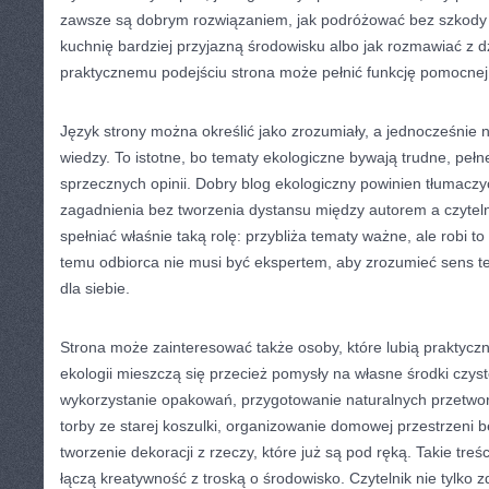
zawsze są dobrym rozwiązaniem, jak podróżować bez szkody d
kuchnię bardziej przyjazną środowisku albo jak rozmawiać z dz
praktycznemu podejściu strona może pełnić funkcję pomocnej
Język strony można określić jako zrozumiały, a jednocześnie
wiedzy. To istotne, bo tematy ekologiczne bywają trudne, pełne
sprzecznych opinii. Dobry blog ekologiczny powinien tłumacz
zagadnienia bez tworzenia dystansu między autorem a czyte
spełniać właśnie taką rolę: przybliża tematy ważne, ale robi to
temu odbiorca nie musi być ekspertem, aby zrozumieć sens te
dla siebie.
Strona może zainteresować także osoby, które lubią praktyc
ekologii mieszczą się przecież pomysły na własne środki czys
wykorzystanie opakowań, przygotowanie naturalnych przetworó
torby ze starej koszulki, organizowanie domowej przestrzeni b
tworzenie dekoracji z rzeczy, które już są pod ręką. Takie treś
łączą kreatywność z troską o środowisko. Czytelnik nie tylko