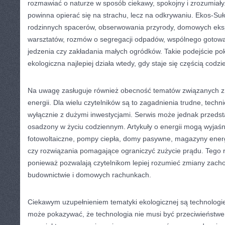
rozmawiać o naturze w sposób ciekawy, spokojny i zrozumiały
powinna opierać się na strachu, lecz na odkrywaniu. Ekos-Su
rodzinnych spacerów, obserwowania przyrody, domowych eks
warsztatów, rozmów o segregacji odpadów, wspólnego gotow
jedzenia czy zakładania małych ogródków. Takie podejście po
ekologiczna najlepiej działa wtedy, gdy staje się częścią codzi
Na uwagę zasługuje również obecność tematów związanych z
energii. Dla wielu czytelników są to zagadnienia trudne, techn
wyłącznie z dużymi inwestycjami. Serwis może jednak przedst
osadzony w życiu codziennym. Artykuły o energii mogą wyjaśn
fotowoltaiczne, pompy ciepła, domy pasywne, magazyny energ
czy rozwiązania pomagające ograniczyć zużycie prądu. Tego r
ponieważ pozwalają czytelnikom lepiej rozumieć zmiany zac
budownictwie i domowych rachunkach.
Ciekawym uzupełnieniem tematyki ekologicznej są technologie
może pokazywać, że technologia nie musi być przeciwieństw