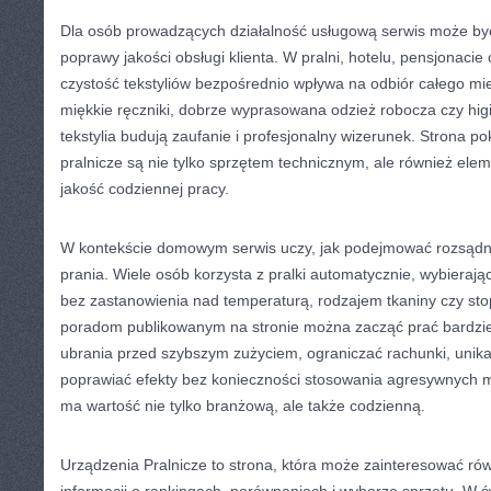
Dla osób prowadzących działalność usługową serwis może być 
poprawy jakości obsługi klienta. W pralni, hotelu, pensjonaci
czystość tekstyliów bezpośrednio wpływa na odbiór całego mie
miękkie ręczniki, dobrze wyprasowana odzież robocza czy hig
tekstylia budują zaufanie i profesjonalny wizerunek. Strona p
pralnicze są nie tylko sprzętem technicznym, ale również e
jakość codziennej pracy.
W kontekście domowym serwis uczy, jak podejmować rozsądn
prania. Wiele osób korzysta z pralki automatycznie, wybierają
bez zastanowienia nad temperaturą, rodzajem tkaniny czy sto
poradom publikowanym na stronie można zacząć prać bardzie
ubrania przed szybszym zużyciem, ograniczać rachunki, unik
poprawiać efekty bez konieczności stosowania agresywnych m
ma wartość nie tylko branżową, ale także codzienną.
Urządzenia Pralnicze to strona, która może zainteresować ró