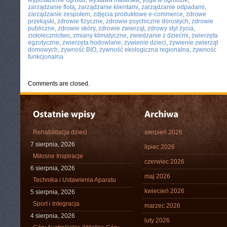
wyposażenie ogrodu
,
wystawa malarska
,
yoga w ogrodzie
,
zarządzanie flotą
,
zarządzanie klientami
,
zarządzanie odpadami
,
zarządzanie zespołem
,
zdjęcia produktowe e-commerce
,
zdrowe
przekąski
,
zdrowie fizyczne
,
zdrowie psychiczne dorosłych
,
zdrowie
publiczne
,
zdrowie skóry
,
zdrowie zwierząt
,
zdrowy styl życia
,
ziołolecznictwo
,
zmiany klimatyczne
,
zwiedzanie z dziećmi
,
zwierzęta
egzotyczne
,
zwierzęta hodowlane
,
żywienie dzieci
,
żywienie zwierząt
domowych
,
żywność BIO
,
żywność ekologiczna regionalna
,
żywność
funkcjonalna
Comments are closed.
Rehabilitacja dzieci
sierpień 2026
7 sierpnia, 2026
lipiec 2026
Miłosne Inspiracje
czerwiec 2026
6 sierpnia, 2026
maj 2026
Technika i Ustawienia Aparatu
kwiecień 2026
5 sierpnia, 2026
Sport i Integracja
marzec 2026
4 sierpnia, 2026
luty 2026