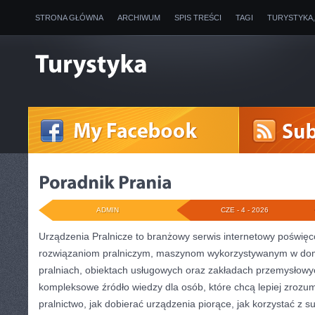
STRONA GŁÓWNA
ARCHIWUM
SPIS TREŚCI
TAGI
TURYSTYKA
ADMIN
CZE - 4 - 2026
Urządzenia Pralnicze to branżowy serwis internetowy poświęc
rozwiązaniom pralniczym, maszynom wykorzystywanym w doma
pralniach, obiektach usługowych oraz zakładach przemysłowy
kompleksowe źródło wiedzy dla osób, które chcą lepiej zrozum
pralnictwo, jak dobierać urządzenia piorące, jak korzystać z s