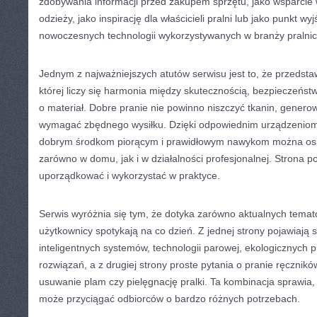
zdobywania informacji przed zakupem sprzętu, jako wsparcie 
odzieży, jako inspirację dla właścicieli pralni lub jako punkt w
nowoczesnych technologii wykorzystywanych w branży pralnic
Jednym z najważniejszych atutów serwisu jest to, że przedstaw
której liczy się harmonia między skutecznością, bezpieczeńst
o materiał. Dobre pranie nie powinno niszczyć tkanin, gener
wymagać zbędnego wysiłku. Dzięki odpowiednim urządzenio
dobrym środkom piorącym i prawidłowym nawykom można osi
zarówno w domu, jak i w działalności profesjonalnej. Strona 
uporządkować i wykorzystać w praktyce.
Serwis wyróżnia się tym, że dotyka zarówno aktualnych temató
użytkownicy spotykają na co dzień. Z jednej strony pojawiają 
inteligentnych systemów, technologii parowej, ekologicznych p
rozwiązań, a z drugiej strony proste pytania o pranie ręcznik
usuwanie plam czy pielęgnację pralki. Ta kombinacja sprawia, 
może przyciągać odbiorców o bardzo różnych potrzebach.