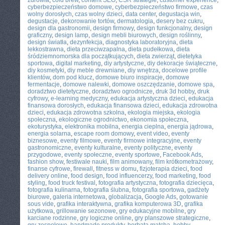
zdrowia
,
cold brew
,
content SEO
,
CSR strategie
,
customer experience
,
cyberbezpieczeństwo domowe
,
cyberbezpieczeństwo firmowe
,
czas
wolny dorosłych
,
czas wolny dzieci
,
data center
,
degustacja win
,
degustacje
,
dekorowanie tortów
,
dermatologia
,
desery bez cukru
,
design dla gastronomii
,
design firmowy
,
design funkcjonalny
,
design
graficzny
,
design lamp
,
design mebli biurowych
,
design roślinny
,
design światła
,
dezynfekcja
,
diagnostyka laboratoryjna
,
dieta
lekkostrawna
,
dieta przeciwzapalna
,
dieta pudełkowa
,
dieta
śródziemnomorska dla początkujących
,
dieta zwierząt
,
dietetyka
sportowa
,
digital marketing
,
diy artystyczne
,
diy dekoracje świąteczne
,
diy kosmetyki
,
diy meble drewniane
,
diy wnętrza
,
docelowe profile
klientów
,
dom pod klucz
,
domowe biuro inspiracje
,
domowe
fermentacje
,
domowe nalewki
,
domowe oszczędzanie
,
domowe spa
,
doradztwo dietetyczne
,
doradztwo ogrodnicze
,
druk 3d hobby
,
druk
cyfrowy
,
e-learning medyczny
,
edukacja artystyczna dzieci
,
edukacja
finansowa dorosłych
,
edukacja finansowa dzieci
,
edukacja zdrowotna
dzieci
,
edukacja zdrowotna szkolna
,
ekologia miejska
,
ekologia
społeczna
,
ekologiczne ogrodnictwo
,
ekonomia społeczna
,
ekoturystyka
,
elektronika mobilna
,
energia cieplna
,
energia jądrowa
,
energia solarna
,
escape room domowy
,
event video
,
eventy
biznesowe
,
eventy filmowe
,
eventy firmowe integracyjne
,
eventy
gastronomiczne
,
eventy kulturalne
,
eventy polityczne
,
eventy
przygodowe
,
eventy społeczne
,
eventy sportowe
,
Facebook Ads
,
fashion show
,
festiwale nauki
,
film animowany
,
film krótkometrażowy
,
finanse cyfrowe
,
firewall
,
fitness w domu
,
fizjoterapia dzieci
,
food
delivery online
,
food design
,
food influencerzy
,
food marketing
,
food
styling
,
food truck festival
,
fotografia artystyczna
,
fotografia dziecięca
,
fotografia kulinarna
,
fotografia ślubna
,
fotografia sportowa
,
gadżety
biurowe
,
galeria internetowa
,
globalizacja
,
Google Ads
,
gotowanie
sous vide
,
grafika interaktywna
,
grafika komputerowa 3D
,
grafika
użytkowa
,
grillowanie sezonowe
,
gry edukacyjne mobilne
,
gry
karciane rodzinne
,
gry logiczne online
,
gry planszowe strategiczne
,