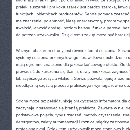
informacji o rankingach, porównaniach i wyborze sprzętu. W ś
pralek, suszarek i pralko-suszarek jest bardzo szeroka, łatwo
funkcjach i obietnicach producentów. Serwis pomaga zwracać
ma znaczenie: pojemność, klasę energetyczną, programy spec
trwałość, łatwość obsługi, poziom hałasu, funkcje parowe, b
do potrzeb użytkownika. Dzięki temu zakup może być bardzie
Ważnym obszarem strony jest również temat suszenia. Suszar
systemy suszenia przemysłowego i prawidłowe obchodzenie si
mają ogromne znaczenie dla jakości końcowego efektu. Źle 
prowadzić do kurczenia się tkanin, utraty miękkości, zagniec
lub szybszego zużycia włókien. Serwis pozwala lepiej zrozumie
nieodłączną częścią procesu pralniczego i wymaga równie duż
Strona może też pełnić funkcję praktycznego informatora dla 
zaczynają interesować się branżą pralniczą. Zawarte w niej t
podstawowe pojęcia, typy urządzeń, metody czyszczenia, znac
detergentów, zalety automatyzacji i różnice między zastoso
profesjonalnymi. Dzięki temu użytkownik może stopniowo budo