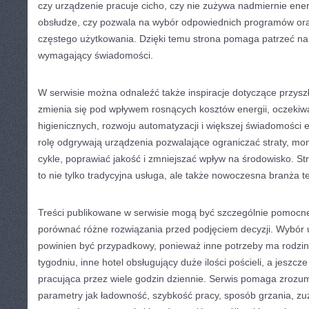
czy urządzenie pracuje cicho, czy nie zużywa nadmiernie energ
obsłudze, czy pozwala na wybór odpowiednich programów ora
częstego użytkowania. Dzięki temu strona pomaga patrzeć na
wymagający świadomości.
W serwisie można odnaleźć także inspiracje dotyczące przyszł
zmienia się pod wpływem rosnących kosztów energii, oczeki
higienicznych, rozwoju automatyzacji i większej świadomości 
rolę odgrywają urządzenia pozwalające ograniczać straty, mo
cykle, poprawiać jakość i zmniejszać wpływ na środowisko. St
to nie tylko tradycyjna usługa, ale także nowoczesna branża t
Treści publikowane w serwisie mogą być szczególnie pomocne
porównać różne rozwiązania przed podjęciem decyzji. Wybór 
powinien być przypadkowy, ponieważ inne potrzeby ma rodzina
tygodniu, inne hotel obsługujący duże ilości pościeli, a jeszc
pracująca przez wiele godzin dziennie. Serwis pomaga zrozumie
parametry jak ładowność, szybkość pracy, sposób grzania, zu