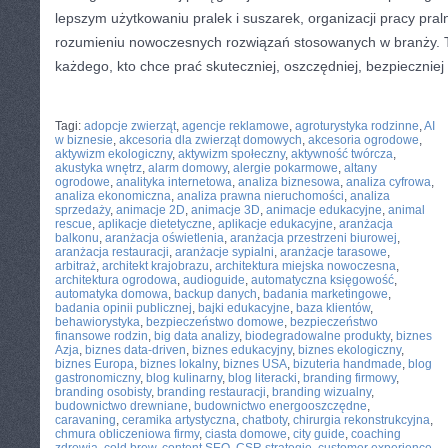
lepszym użytkowaniu pralek i suszarek, organizacji pracy praln
rozumieniu nowoczesnych rozwiązań stosowanych w branży. T
każdego, kto chce prać skuteczniej, oszczędniej, bezpieczniej 
CATEGORIES:
TURYSTYKA, PODRÓŻE
Tagi:
adopcje zwierząt
,
agencje reklamowe
,
agroturystyka rodzinne
,
AI
w biznesie
,
akcesoria dla zwierząt domowych
,
akcesoria ogrodowe
,
aktywizm ekologiczny
,
aktywizm społeczny
,
aktywność twórcza
,
akustyka wnętrz
,
alarm domowy
,
alergie pokarmowe
,
altany
ogrodowe
,
analityka internetowa
,
analiza biznesowa
,
analiza cyfrowa
,
analiza ekonomiczna
,
analiza prawna nieruchomości
,
analiza
sprzedaży
,
animacje 2D
,
animacje 3D
,
animacje edukacyjne
,
animal
rescue
,
aplikacje dietetyczne
,
aplikacje edukacyjne
,
aranżacja
balkonu
,
aranżacja oświetlenia
,
aranżacja przestrzeni biurowej
,
aranżacja restauracji
,
aranżacje sypialni
,
aranżacje tarasowe
,
arbitraż
,
architekt krajobrazu
,
architektura miejska nowoczesna
,
architektura ogrodowa
,
audioguide
,
automatyczna księgowość
,
automatyka domowa
,
backup danych
,
badania marketingowe
,
badania opinii publicznej
,
bajki edukacyjne
,
baza klientów
,
behawiorystyka
,
bezpieczeństwo domowe
,
bezpieczeństwo
finansowe rodzin
,
big data analizy
,
biodegradowalne produkty
,
biznes
Azja
,
biznes data-driven
,
biznes edukacyjny
,
biznes ekologiczny
,
biznes Europa
,
biznes lokalny
,
biznes USA
,
bizuteria handmade
,
blog
gastronomiczny
,
blog kulinarny
,
blog literacki
,
branding firmowy
,
branding osobisty
,
branding restauracji
,
branding wizualny
,
budownictwo drewniane
,
budownictwo energooszczędne
,
caravaning
,
ceramika artystyczna
,
chatboty
,
chirurgia rekonstrukcyjna
,
chmura obliczeniowa firmy
,
ciasta domowe
,
city guide
,
coaching