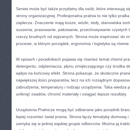
Serwis może być także przydatny dla osób, które interesują s
strony organizacyjnej. Profesjonalna pralnia to nie tylko pralka
zaplecza. Znaczenie mają kosze, wózki, stoły, stanowiska sor
suszenia, prasowanie, pakowanie, przechowywanie czystych te
rzeczy brudnych od wypranych. Strona może inspirować do myś
procesie, w którym porządek, ergonomia i logistyka są równi
W opisach i poradnikach pojawia się również temat chemii pra
detergentu, odplamiacza, płynu zmiękczającego czy środka 
wpływ na końcowy efekt. Strona pokazuje, że skuteczne prani
największej ilości preparatów, lecz na ich rozsądnym dopasow
zabrudzenia, temperatury i rodzaju urządzenia. Taka wiedza 
uniknąć osadów, chronić materiały i osiągać lepsze rezultaty.
Urządzenia Pralnicze mogą być odbierane jako poradnik bran
lepiej rozumieć świat prania. Strona łączy tematykę domową i 
zamyka się w jednej wąskiej grupie odbiorców. Można ją trakt