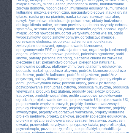
zabiegi
,
medycyna naturalna
,
medycyna prewencyjna
,
mental health
,
miejskie rośliny
,
mindful eating
,
monitoring w domu
,
monitorowanie
zdrowia domowe
,
motion design
,
multimedia edukacyjne
,
multimedia
kulturalne
,
muzyka elektroniczna
,
narciarstwo biegowe
,
nauka gry na
gitarze
,
nauka gry na pianinie
,
nauka śpiewu
,
nawozy naturalne
,
nawyki żywieniowe
,
nietolerancje pokarmowe
,
obiady budżetowe
,
obsługa klienta online
,
ochrona powietrza
,
ochrona przyrody
,
ochrona
systemów
,
ochrona wód
,
odżywianie seniorów
,
ogród japoński
,
ogród
miejski
,
ogród nowoczesny
,
ogród wertykalny
,
ogród wiejski
,
ogród
wypoczynkowy
,
ogród zimowy pomysły
,
ogrodnictwo miejskie
,
ogrzewanie ekologiczne
,
opieka nad seniorami
,
opieka nad
zwierzętami domowymi
,
oprogramowanie biznesowe
,
oprogramowanie ERP
,
organizacja domowa
,
organizacja konferencji
,
origami
,
oświetlenie domowe
,
paintball
,
paleniska ogrodowe
,
parki
linowe
,
patenty
,
personal branding
,
pieczenie chleba na zakwasie
,
pieczenie ciast
,
piekarnictwo domowe
,
pielęgnacja naturalna
,
planowanie posiłków
,
platformy chmurowe
,
platformy edukacyjne
,
podcasts marketing
,
podróże aktywne
,
podróże biznesowe
,
podróże
budżetowe
,
podróże kulinarne
,
podróże objazdowe
,
podróże z
przyczepą
,
pokazy filmowe
,
pomoc psychologiczna
,
pompy ciepła w
domu
,
porównywarka lotów
,
portfolio artysty
,
posiłki po treningu
,
pozycjonowanie stron
,
prasa cyfrowa
,
produkcja muzyczna
,
produkcja
telewizyjna
,
produkty bez glutenu
,
produkty bez laktozy
,
produkty
tradycyjne
,
produkty wegańskie
,
profile zawodowe
,
projektowanie
ogrodzeń
,
projektowanie światła
,
projektowanie UI
,
projektowanie UX
,
projektowanie wnętrz biurowych
,
projekty domów nowoczesnych
,
projekty ekologiczne społeczne
,
projekty graficzne firmowe
,
projekty
inwestycyjne
,
projekty krajobrazowe wertykalne
,
projekty kulturalne
,
projekty meblowe
,
projekty parkowe
,
projekty społeczne edukacyjne
,
projekty wnętrz
,
przechowywanie
,
przestrzeń kreatywna
,
przestrzeń
otwarta
,
przewodniki turystyczne
,
przyprawy świata
,
psy profilaktyka
,
psychoterapia
,
puzzle
,
quizy
,
rafting
,
rak profilaktyka
,
rehabilitacja