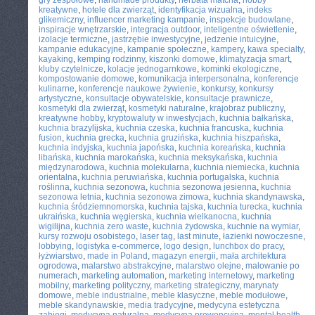
gry zespołowe
,
handmade produkty
,
herbata matcha
,
hobby
kreatywne
,
hotele dla zwierząt
,
identyfikacja wizualna
,
indeks
glikemiczny
,
influencer marketing kampanie
,
inspekcje budowlane
,
inspiracje wnętrzarskie
,
integracja outdoor
,
inteligentne oświetlenie
,
izolacje termiczne
,
jastrzębie inwestycyjne
,
jedzenie intuicyjne
,
kampanie edukacyjne
,
kampanie społeczne
,
kampery
,
kawa specialty
,
kayaking
,
kemping rodzinny
,
kiszonki domowe
,
klimatyzacja smart
,
kluby czytelnicze
,
kolacje jednogarnkowe
,
kominki ekologiczne
,
kompostowanie domowe
,
komunikacja interpersonalna
,
konferencje
kulinarne
,
konferencje naukowe żywienie
,
konkursy
,
konkursy
artystyczne
,
konsultacje obywatelskie
,
konsultacje prawnicze
,
kosmetyki dla zwierząt
,
kosmetyki naturalne
,
krajobraz publiczny
,
kreatywne hobby
,
kryptowaluty w inwestycjach
,
kuchnia bałkańska
,
kuchnia brazylijska
,
kuchnia czeska
,
kuchnia francuska
,
kuchnia
fusion
,
kuchnia grecka
,
kuchnia gruzińska
,
kuchnia hiszpańska
,
kuchnia indyjska
,
kuchnia japońska
,
kuchnia koreańska
,
kuchnia
libańska
,
kuchnia marokańska
,
kuchnia meksykańska
,
kuchnia
międzynarodowa
,
kuchnia molekularna
,
kuchnia niemiecka
,
kuchnia
orientalna
,
kuchnia peruwiańska
,
kuchnia portugalska
,
kuchnia
roślinna
,
kuchnia sezonowa
,
kuchnia sezonowa jesienna
,
kuchnia
sezonowa letnia
,
kuchnia sezonowa zimowa
,
kuchnia skandynawska
,
kuchnia śródziemnomorska
,
kuchnia tajska
,
kuchnia turecka
,
kuchnia
ukraińska
,
kuchnia węgierska
,
kuchnia wielkanocna
,
kuchnia
wigilijna
,
kuchnia zero waste
,
kuchnia żydowska
,
kuchnie na wymiar
,
kursy rozwoju osobistego
,
laser tag
,
last minute
,
łazienki nowoczesne
,
lobbying
,
logistyka e-commerce
,
logo design
,
lunchbox do pracy
,
łyżwiarstwo
,
made in Poland
,
magazyn energii
,
mała architektura
ogrodowa
,
malarstwo abstrakcyjne
,
malarstwo olejne
,
malowanie po
numerach
,
marketing automation
,
marketing internetowy
,
marketing
mobilny
,
marketing polityczny
,
marketing strategiczny
,
marynaty
domowe
,
meble industrialne
,
meble klasyczne
,
meble modułowe
,
meble skandynawskie
,
media tradycyjne
,
medycyna estetyczna