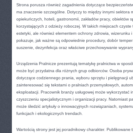
Strona porusza również zagadnienia dotyczące bezpieczeństw
ma znaczenie szczególne. Dotyczy to między innymi sektora
opiekuńczych, hoteli, gastronomii, zakładów pracy, obiektów s
korzystających z odzieży roboczej. W takich miejscach czyste t
estetyki, ale również elementem ochrony zdrowia, wizerunku i 
pokazuje, jak ważne są odpowiednie procedury, dobór tempera
suszenie, dezynfekcja oraz właściwe przechowywanie wypran
Urządzenia Pralnicze prezentują tematykę pralnictwa w sposób
może być przydatna dla różnych grup odbiorców. Osoba pryw
dotyczące codziennego prania, wyboru sprzętu i pielęgnacji 
zainteresować się tekstami o pralniach przemysłowych, automa
eksploatacji. Pracownik branży usługowej może wykorzystać in
czyszczeniu specjalistycznym i organizacji pracy. Natomiast p
może śledzić artykuły o innowacyjnych rozwiązaniach, system
funkcjach i ekologicznych trendach.
Wartością strony jest jej poradnikowy charakter. Publikowane t