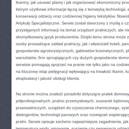
tkaniny, jak usuwać plamy i jak organizować ekonomiczny proc
którym użytkowe informacje łączą się z tematyką technologii, ek
konserwacji odzieży oraz codziennej higieny tekstyliów. Nowoś
Artykuły Specjalistyczne. Serwis został stworzony z myślą o cz
przystępnych informacji na temat urządzeń pralniczych, ale ni
skomplikowany język producentów. Dzięki temu strona może 
osoby prowadzące zakład pralniczy, jak i właścicieli hoteli, pen
gospodarstw agroturystycznych, gabinetów kosmetycznych, 
warsztatów, firm sprzątających czy dużych gospodarstw domo
serwisie pomagają spojrzeć na pranie nie tylko jako na codzie
na kluczowy etap pielęgnacji wpływający na trwałość tkanin, 
eksploatacji i jakość obsługi klienta.
Na stronie można znaleźć poradniki dotyczące pralek domowy
półprofesjonalnych, pralnic przemysłowych, suszarek bębnowy
prasowalniczych, urządzeń do czyszczenia chemicznego, sy
detergentów, technologii parowych oraz rozwiązań wspierają
pralni. Serwis opisuje zarówno najważniejsze zagadnienia, ja
temperatura wody, wirowanie, suszenie czy segregacja odzieży,