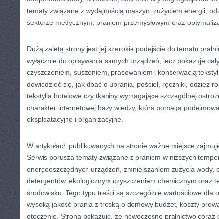
tematy związane z wydajnością maszyn, zużyciem energii, od
sektorze medycznym, praniem przemysłowym oraz optymaliza
Dużą zaletą strony jest jej szerokie podejście do tematu praln
wyłącznie do opisywania samych urządzeń, lecz pokazuje cał
czyszczeniem, suszeniem, prasowaniem i konserwacją tekstyl
dowiedzieć się, jak dbać o ubrania, pościel, ręczniki, odzież ro
tekstylia hotelowe czy tkaniny wymagające szczególnej ostroż
charakter internetowej bazy wiedzy, która pomaga podejmow
eksploatacyjne i organizacyjne.
W artykułach publikowanych na stronie ważne miejsce zajmuje
Serwis porusza tematy związane z praniem w niższych tempe
energooszczędnych urządzeń, zmniejszaniem zużycia wody, o
detergentów, ekologicznym czyszczeniem chemicznym oraz te
środowisku. Tego typu treści są szczególnie wartościowe dla 
wysoką jakość prania z troską o domowy budżet, koszty prowa
otoczenie. Strona pokazuje, że nowoczesne pralnictwo coraz c