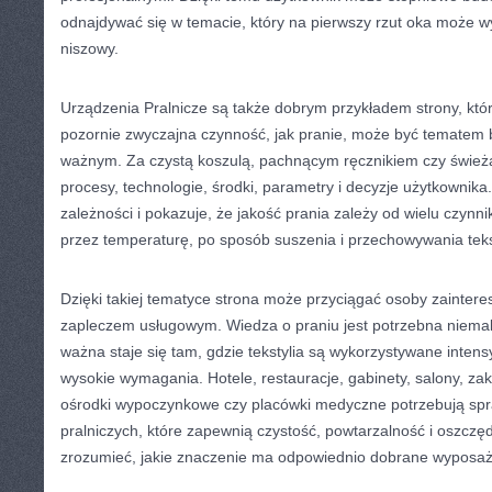
odnajdywać się w temacie, który na pierwszy rzut oka może w
niszowy.
Urządzenia Pralnicze są także dobrym przykładem strony, któ
pozornie zwyczajna czynność, jak pranie, może być tematem
ważnym. Za czystą koszulą, pachnącym ręcznikiem czy świeżą
procesy, technologie, środki, parametry i decyzje użytkownik
zależności i pokazuje, że jakość prania zależy od wielu czynn
przez temperaturę, po sposób suszenia i przechowywania teks
Dzięki takiej tematyce strona może przyciągać osoby zainter
zapleczem usługowym. Wiedza o praniu jest potrzebna niemal
ważna staje się tam, gdzie tekstylia są wykorzystywane inten
wysokie wymagania. Hotele, restauracje, gabinety, salony, zak
ośrodki wypoczynkowe czy placówki medyczne potrzebują sp
pralniczych, które zapewnią czystość, powtarzalność i oszcz
zrozumieć, jakie znaczenie ma odpowiednio dobrane wyposaż