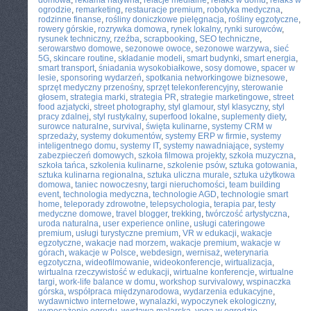
domowa
,
reklama natywna
,
relacje medialne
,
relaks w domu
,
relaks w
ogrodzie
,
remarketing
,
restauracje premium
,
robotyka medyczna
,
rodzinne finanse
,
rośliny doniczkowe pielęgnacja
,
rośliny egzotyczne
,
rowery górskie
,
rozrywka domowa
,
rynek lokalny
,
rynki surowców
,
rysunek techniczny
,
rzeźba
,
scrapbooking
,
SEO techniczne
,
serowarstwo domowe
,
sezonowe owoce
,
sezonowe warzywa
,
sieć
5G
,
skincare routine
,
składanie modeli
,
smart budynki
,
smart energia
,
smart transport
,
śniadania wysokobiałkowe
,
sosy domowe
,
spacer w
lesie
,
sponsoring wydarzeń
,
spotkania networkingowe biznesowe
,
sprzęt medyczny przenośny
,
sprzęt telekonferencyjny
,
sterowanie
głosem
,
strategia marki
,
strategia PR
,
strategie marketingowe
,
street
food azjatycki
,
street photography
,
styl glamour
,
styl klasyczny
,
styl
pracy zdalnej
,
styl rustykalny
,
superfood lokalne
,
suplementy diety
,
surowce naturalne
,
survival
,
święta kulinarne
,
systemy CRM w
sprzedaży
,
systemy dokumentów
,
systemy ERP w firmie
,
systemy
inteligentnego domu
,
systemy IT
,
systemy nawadniające
,
systemy
zabezpieczeń domowych
,
szkoła filmowa projekty
,
szkoła muzyczna
,
szkoła tańca
,
szkolenia kulinarne
,
szkolenie psów
,
sztuka gotowania
,
sztuka kulinarna regionalna
,
sztuka uliczna murale
,
sztuka użytkowa
domowa
,
taniec nowoczesny
,
targi nieruchomości
,
team building
event
,
technologia medyczna
,
technologie AGD
,
technologie smart
home
,
teleporady zdrowotne
,
telepsychologia
,
terapia par
,
testy
medyczne domowe
,
travel blogger
,
trekking
,
twórczość artystyczna
,
uroda naturalna
,
user experience online
,
usługi cateringowe
premium
,
usługi turystyczne premium
,
VR w edukacji
,
wakacje
egzotyczne
,
wakacje nad morzem
,
wakacje premium
,
wakacje w
górach
,
wakacje w Polsce
,
webdesign
,
wernisaż
,
weterynaria
egzotyczna
,
wideofilmowanie
,
wideokonferencje
,
wirtualizacja
,
wirtualna rzeczywistość w edukacji
,
wirtualne konferencje
,
wirtualne
targi
,
work-life balance w domu
,
workshop survivalowy
,
wspinaczka
górska
,
współpraca międzynarodowa
,
wydarzenia edukacyjne
,
wydawnictwo internetowe
,
wynalazki
,
wypoczynek ekologiczny
,