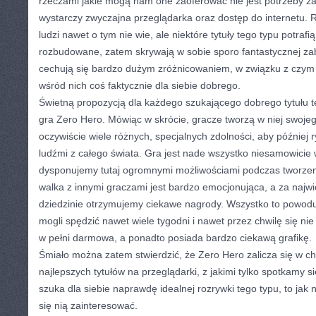
rzeczami jakie mogą nam one zaoferować nie jest potrzeby 
wystarczy zwyczajna przeglądarka oraz dostęp do internetu.
ludzi nawet o tym nie wie, ale niektóre tytuły tego typu potrafi
rozbudowane, zatem skrywają w sobie sporo fantastycznej z
cechują się bardzo dużym zróżnicowaniem, w związku z czym 
wśród nich coś faktycznie dla siebie dobrego.
Świetną propozycją dla każdego szukającego dobrego tytułu t
gra Zero Hero. Mówiąc w skrócie, gracze tworzą w niej swoje
oczywiście wiele różnych, specjalnych zdolności, aby później 
ludźmi z całego świata. Gra jest nade wszystko niesamowici
dysponujemy tutaj ogromnymi możliwościami podczas tworzen
walka z innymi graczami jest bardzo emocjonująca, a za najwi
dziedzinie otrzymujemy ciekawe nagrody. Wszystko to powodu
mogli spędzić nawet wiele tygodni i nawet przez chwilę się nie
w pełni darmowa, a ponadto posiada bardzo ciekawą grafikę.
Śmiało można zatem stwierdzić, że Zero Hero zalicza się w ch
najlepszych tytułów na przeglądarki, z jakimi tylko spotkamy si
szuka dla siebie naprawdę idealnej rozrywki tego typu, to jak n
się nią zainteresować.