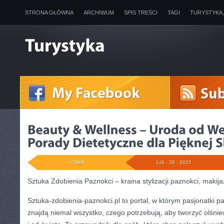
STRONA GŁÓWNA
ARCHIWUM
SPIS TREŚCI
TAGI
TURYSTYKA
ADMIN
LIS - 26 - 2025
Sztuka Zdobienia Paznokci – kraina stylizacji paznokci, makij
Sztuka-zdobienia-paznokci.pl to portal, w którym pasjonatki 
znajdą niemal wszystko, czego potrzebują, aby tworzyć olśniew