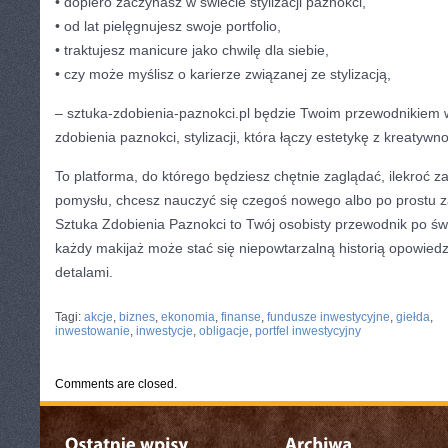
• dopiero zaczynasz w świecie stylizacji paznokci,
• od lat pielęgnujesz swoje portfolio,
• traktujesz manicure jako chwilę dla siebie,
• czy może myślisz o karierze związanej ze stylizacją,
– sztuka-zdobienia-paznokci.pl będzie Twoim przewodnikiem 
zdobienia paznokci, stylizacji, która łączy estetykę z kreatywno
To platforma, do którego będziesz chętnie zaglądać, ilekroć 
pomysłu, chcesz nauczyć się czegoś nowego albo po prostu z
Sztuka Zdobienia Paznokci to Twój osobisty przewodnik po św
każdy makijaż może stać się niepowtarzalną historią opowiedzi
detalami.
CATEGORIES:
TURYSTYKA, PODRÓŻE
Tagi:
akcje
,
biznes
,
ekonomia
,
finanse
,
fundusze inwestycyjne
,
giełda
,
inwestowanie
,
inwestycje
,
obligacje
,
portfel inwestycyjny
Comments are closed.