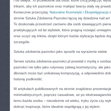
i od święta. To przewodnik dla osób, które chcą połączyć wy
trikami, aby ich paznokcie oraz makijaż twarzy stały się prawd
Koniecznie przeczytaj:
Naturalne Kosmetyki i Ekopielęgnacja
o
stronie Sztuka Zdobienia Paznokci łączą się dziedzina nail art
To doskonała przestrzeń zarówno dla osób stawiających pierwsz
praktykujących od lat stylistek, które pragną rozwijać umiejęt
oraz uczyć się trików, dzięki którym każda stylizacja będzie 
szczególe.
Sztuka zdobienia paznokci jako sposób na wyrażenie siebie
Serwis sztuka-zdobienia-paznokci.pl powstał z myślą o osobach,
paznokci nie tylko jako rutynowy zabieg kosmetyczny, ale jako
dłoniach może być unikatową kompozycją, a odpowiednio dobr
historię podkreślić.
W artykułach publikowanych na stronie znajdziesz prezentacje 
minimalistycznych, poprzez casualowe, aż po ekstrawaganckie 
temu każda osoba – niezależnie od wieku, trybu życia czy 
dobrać inspiracje, które idealnie współgrają z jej stylem.