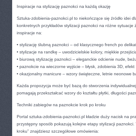
Inspiracje na stylizację paznokci na każdą okazję
Sztuka-zdobienia-paznokci.pl to niekończące się źródło idei dl
konkretnych przykładów stylizacji paznokci na różne sytuacje 
inspiracje na:
• stylizację ślubną paznokci – od klasycznego french po delika
• stylizacje na randkę – uwodzicielskie kolory, miękkie przejści
• biurową stylizację paznokci – eleganckie odcienie nude, beżu
• paznokcie na wieczorne wyjście – błysk, zdobienia 3D, efekt 
• okazjonalny manicure – wzory świąteczne, letnie neonowe b
Każda propozycja może być bazą do stworzenia indywidualnej sty
pomagają przekształcać wzory do kształtu płytki, długości pazno
Techniki zabiegów na paznokcie krok po kroku
Portal sztuka-zdobienia-paznokci.pl kładzie duży nacisk na pr
przystępny sposób pokazują kolejne etapy stylizacji paznokci.
kroku” znajdziesz szczegółowe omówienia: