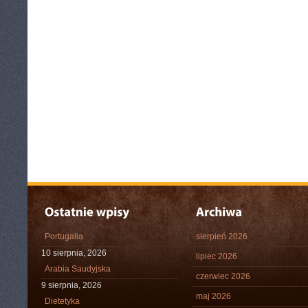
Portugalia
sierpień 2026
10 sierpnia, 2026
lipiec 2026
Arabia Saudyjska
czerwiec 2026
9 sierpnia, 2026
maj 2026
Dietetyka