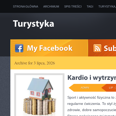
STRONA GŁÓWNA
ARCHIWUM
SPIS TREŚCI
TAGI
TURYSTYKA
Archive for 3 lipca, 2026
ADMIN
LIP - 
Sport i aktywność fizyczna to 
regularne ćwiczenia. To styl 
zdrowie, dobre samopoczucie