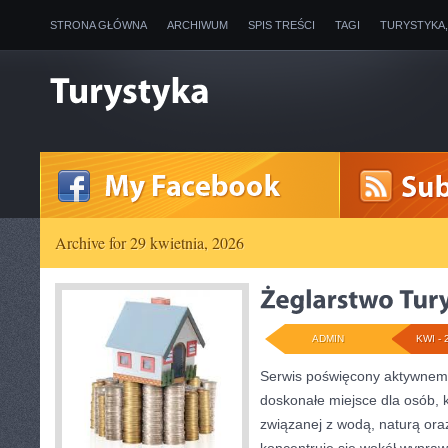
STRONA GŁÓWNA
ARCHIWUM
SPIS TREŚCI
TAGI
TURYSTYKA
Archive for 29 kwietnia, 2026
ADMIN
KWI - 
Serwis poświęcony aktywnem
doskonałe miejsce dla osób, 
związanej z wodą, naturą or