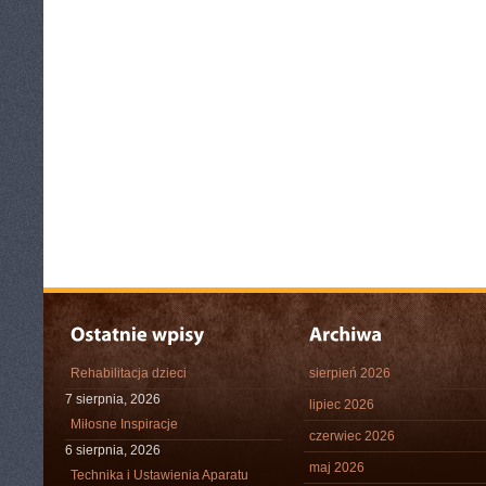
Rehabilitacja dzieci
sierpień 2026
7 sierpnia, 2026
lipiec 2026
Miłosne Inspiracje
czerwiec 2026
6 sierpnia, 2026
maj 2026
Technika i Ustawienia Aparatu