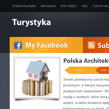
STRONA GŁÓWNA
ARCHIWUM
SPIS TREŚCI
TAGI
TURYSTYKA
ADMIN
KWI - 
Serwis poświęcony sztuce ksz
przestrzeń, w którym fascynac
praktycznym spojrzeniem. Str
myślą o osobach, które chcą 
wnętrz, a także tendencji wpł
funkcjonujemy na co dzień. To