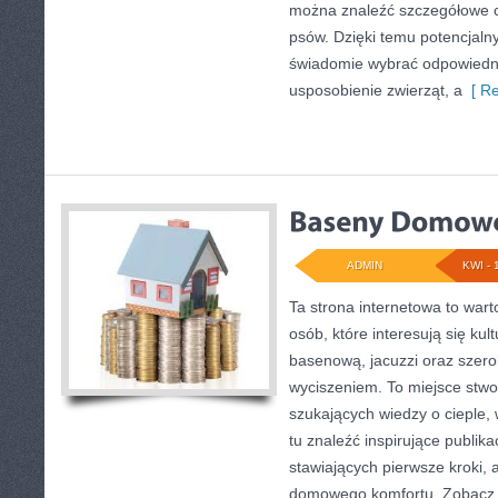
można znaleźć szczegółowe ch
psów. Dzięki temu potencjal
świadomie wybrać odpowiedni
usposobienie zwierząt, a
[ Re
ADMIN
KWI - 
Ta strona internetowa to wart
osób, które interesują się kul
basenową, jacuzzi oraz szer
wyciszeniem. To miejsce stw
szukających wiedzy o cieple, 
tu znaleźć inspirujące publik
stawiających pierwsze kroki, 
domowego komfortu. Zobacz t