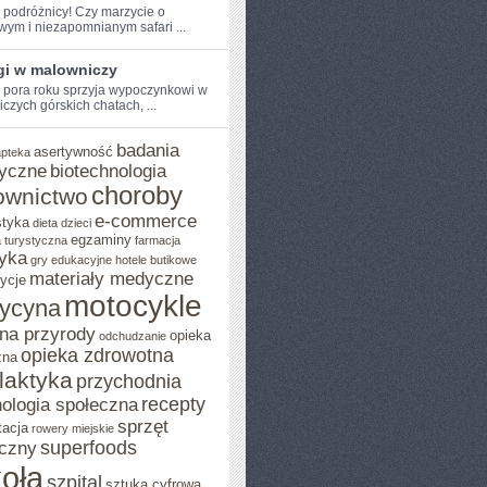
e podróżnicy! Czy marzycie o
wym⁣ i niezapomnianym safari ...
gi w malowniczy
pora roku ⁢sprzyja wypoczynkowi w
czych górskich chatach, ...
badania
asertywność
apteka
yczne
biotechnologia
choroby
ownictwo
e-commerce
styka
dieta
dzieci
egzaminy
 turystyczna
farmacja
yka
gry edukacyjne
hotele butikowe
materiały medyczne
ycje
motocykle
ycyna
na przyrody
opieka
odchudzanie
opieka zdrowotna
zna
ilaktyka
przychodnia
recepty
ologia społeczna
sprzęt
tacja
rowery miejskie
superfoods
czny
oła
szpital
sztuka cyfrowa