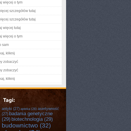
aj więcej o tym
ięcej szczegółów tutaj
ięcej szczegółów tutaj
j więcej tutaj
aj więcej o tym
o sam
aj, kliknij
by zobaczyć
by zobaczyć
aj, kliknij
antyki
(27)
asertywność
apteka
(26)
badania genetyczne
(27)
(29)
biotechnologia
(29)
budownictwo
(32)