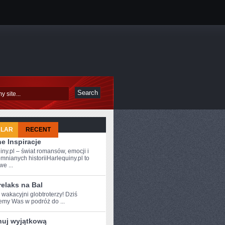
ULAR
RECENT
e Inspiracje
iny.pl – świat romansów, emocji i
mnianych historiiHarlequiny.pl to
e ...
relaks na Bal
⁤ wakacyjni globtroterzy! ⁣Dziś
my ⁤Was‌ w podróż ​do ...
nuj wyjątkową