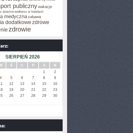
sport publiczny
wakacje
z dziećmi
wellness w hotelach
za medyczna
zabawa
cia dodatkowe
zdrowe
zdrowie
enie
SIERPIEŃ 2026
W
Ś
C
P
S
N
1
2
4
5
6
7
8
9
11
12
13
14
15
16
18
19
20
21
22
23
25
26
27
28
29
30