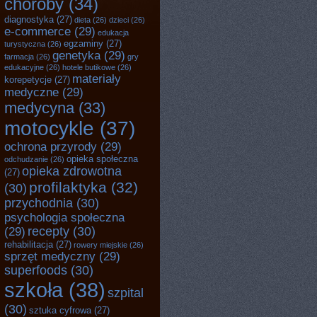
choroby
(34)
diagnostyka
(27)
dieta
(26)
dzieci
(26)
e-commerce
(29)
edukacja
egzaminy
(27)
turystyczna
(26)
genetyka
(29)
farmacja
(26)
gry
edukacyjne
(26)
hotele butikowe
(26)
materiały
korepetycje
(27)
medyczne
(29)
medycyna
(33)
motocykle
(37)
ochrona przyrody
(29)
opieka społeczna
odchudzanie
(26)
opieka zdrowotna
(27)
profilaktyka
(32)
(30)
przychodnia
(30)
psychologia społeczna
recepty
(30)
(29)
rehabilitacja
(27)
rowery miejskie
(26)
sprzęt medyczny
(29)
superfoods
(30)
szkoła
(38)
szpital
(30)
sztuka cyfrowa
(27)