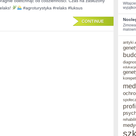
pragnie odetchnąć od codzienności. Czas na zasłużony
Witajci
BASENEM:
relaks!
#agroturystyka #relaks #luksus
wyjątko
IDEALNE
Nocle
CONTINUE
MIEJSCE
Zimowa 
malowni
NA
RELAKS
antyki
genet
bud
diagno
edukacja
genet
korepet
med
ochro
społec
prof
psych
rehabili
medy
szk