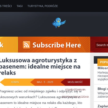
IS TREŚCI
TAGI
TURYSTYKA, PODRÓŻE
POP
Miłosn
Harlequ
niezapo
wyjątkow
ADMIN
MAJ - 5 - 2025
MOŻLIWOŚĆ
Błogi 
LUKSUSOWA
KOMENTOWANIA
Pragniesz uciec od miejskiego zgiełku i odprężyć się w
Witajcie
luksusowych warunkach? Luksusowa agroturystyka z
AGROTURYSTYKA
zabierze
ZOSTAŁA WYŁĄCZONA
basenem to idealne miejsce na relaks dla każdego, kto
Z
Zapla