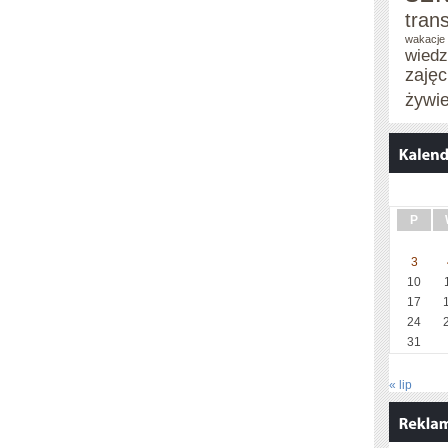
tran
wakacje 
wied
zaję
żywi
P
3
10
17
24
31
« lip